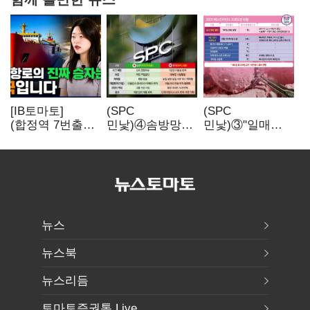
[IB토마토]
(SPC
(SPC
(합정역 7번출구)
민낯)④솜방망이
민낯)③"일매출
북극길 열리자
처벌에
280만원 찍어도
K조선 뜬다
식품위생법 위반
수익 제자리"…
반복
점주 울리는
'상시 할인'
뉴스
뉴스북
뉴스리듬
토마토증권통 Live