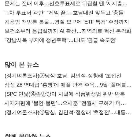
문제는 전대 이후…선호투표제로 뒤집힐 땐 '지지층
불복'
"1차 투표서 과반" "게임 끝"…호남대전 앞두고 '충돌'
김용범 책임론 봇물…경질 요구에 'ETF 특검' 주장까지
보건소부터 응급실까지 AI 확산…지역의료 혁신 본격화
"강남사옥 부지에 청년주택"…LH도 '공급 속도전'
많이 본 뉴스
(정기여론조사)②당심·호남, 김민석-정청래 '초접전'
삼성 Z8 역대급 ‘흥행’에 애플 반격 주목…9월 ‘폴더블
대전’
(SPC 민낯)④솜방망이 처벌에 식품위생법 위반 반복
세제개편에 ‘불안·불만’…오세훈 "전월세 구하기 더
힘들어질 것"
(정기여론조사)①당심, 김민석·정청래 '초접전'…대통령
지지도 '50% 아래로'(종합)
함께 볼만한 뉴스