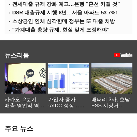
전세대출 규제 강화 예고…은행 "혼선 커질 것"
DSR 대출규제 시행 8년…서울 아파트 53.7%↑
소상공인 연체 심각한데 정부는 또 대출 처방
"가계대출 총량 규제, 현실 맞게 조정해야"
뉴스리듬
카카오, 2분기
가입자 증가
배터리 3사, 호남
매출·영업익 역대
·AIDC 성장…
ESS 시장서
최대…에이전트
SKT 2분기 성장
‘격돌’
AI 수익화 관건
본궤도
주요 뉴스