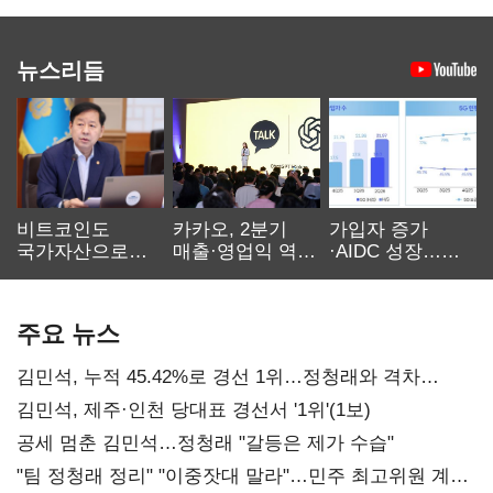
뉴스리듬
비트코인도
카카오, 2분기
가입자 증가
국가자산으로…'
매출·영업익 역대
·AIDC 성장…
보관·평가·처분'
최대…에이전트
SKT 2분기 성장
기준은 숙제
AI 수익화 관건
본궤도
주요 뉴스
김민석, 누적 45.42%로 경선 1위…정청래와 격차
0.86%p(2보)
김민석, 제주·인천 당대표 경선서 '1위'(1보)
공세 멈춘 김민석…정청래 "갈등은 제가 수습"
"팀 정청래 정리" "이중잣대 말라"…민주 최고위원 계파