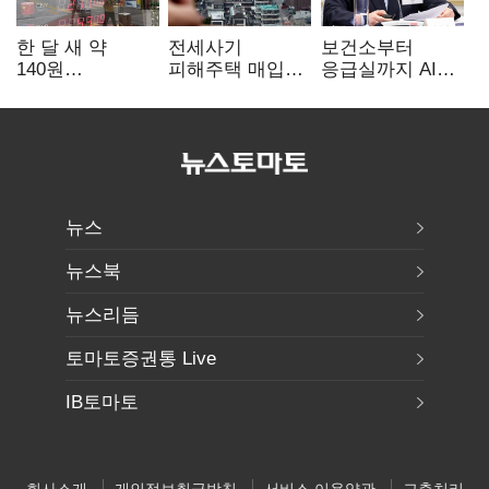
한 달 새 약
전세사기
보건소부터
140원
피해주택 매입
응급실까지 AI
급락…'역대급
1만호 돌파…
확산…지역의료
엔저'에 원화
누적 피해자
혁신 본격화
변곡점
4만278명
뉴스
뉴스북
뉴스리듬
토마토증권통 Live
IB토마토