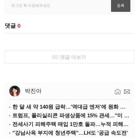
댓글
0
0/0
댓글 더보기
박진아
한 달 새 약 140원 급락…'역대급 엔저'에 원화 변곡점
트럼프, 폴리실리콘 파생상품에 15% 관세…"미 산업 재건"
전세사기 피해주택 매입 1만호 돌파…누적 피해자 4만278명
"강남사옥 부지에 청년주택"…LH도 '공급 속도전'