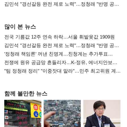
다툼 격화
김민석 "경선갈등 완전 제로 노력"…정청래 "반명 공세
사과부터"
많이 본 뉴스
전국 기름값 12주 연속 하락…서울 휘발윳값 1909원
김민석 "경선갈등 완전 제로 노력"…정청래 "반명 공세
사과부터"
'정청래 책임론' 꺼낸 친명계…친청계는 추가투표
때리기
전쟁에 원유 공급망 흔들리자…K-정유, 에너지안보
핵심으로 재부상
"팀 정청래 정리" "이중잣대 말라"…민주 최고위원 계파
다툼 격화
함께 볼만한 뉴스