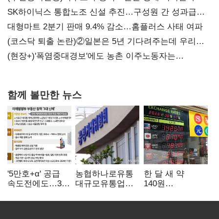
SK하이닉스 통합노조 신설 추진…구성원 간 성과급
불만 확산
대형마트 2분기 판매 9.4% 감소…홈플러스 사태 여파
(코스닥 퇴출 논란)②일본은 5년 기다려주는데 우리는
당장 퇴출?…시간만으론 부족한 코스닥 구하기
(현장+)'폭염중대경보'에도 농촌 이주노동자는
강행군…'야외작업 중지' 권고도 무시
함께 볼만한 뉴스
'5만호+α' 공급
농협하나로유통
한 달 새 약
속도전에도…3대
대규모유통업법
140원
난제 '첩첩산중'
위반 적발…
급락…'역대급
공정위, 과징금
엔저'에 원화
4억6200만원
변곡점