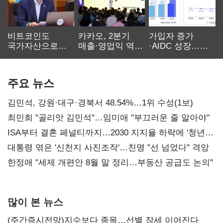
비트코인도
카카오, 2분기
가입자 증가
국가자산으로…'
매출·영업익 역대
·AIDC 성장…
보관·평가·처분'
최대…에이전트
SKT 2분기 성장
기준은 숙제
AI 수익화 관건
본궤도
주요 뉴스
김민석, 강원·대구·경북서 48.54%…1위 수성(1보)
최민희 "골리앗 김민석"…임미애 "부끄러운 줄 알아야"
ISA부터 결혼 페널티까지…2030 지지율 하락에 '청년
챙기기'
대통령 엮은 '신천지 사진조작'…친명 "선 넘었다" 격앙
한정애 "세제 개편안 8월 말 정리…부동산 공급도 논의"
많이 본 뉴스
(주간증시전망)지수보다 종목…선별 장세 이어진다