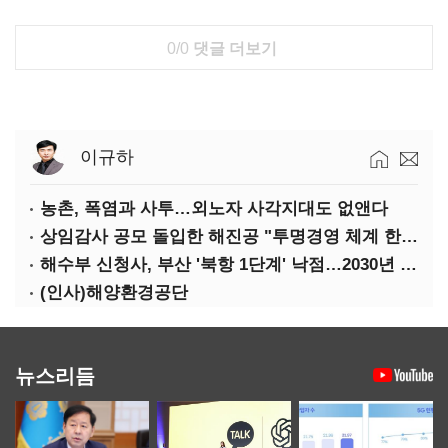
0/0
댓글 더보기
이규하
농촌, 폭염과 사투…외노자 사각지대도 없앤다
상임감사 공모 돌입한 해진공 "투명경영 체계 한층 강화"
해수부 신청사, 부산 '북항 1단계' 낙점…2030년 완공 목표
(인사)해양환경공단
뉴스리듬