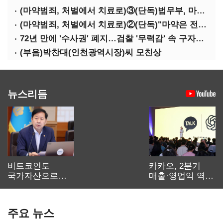
(마약범죄, 처벌에서 치료로)③(단독)법무부, 마약재활과 4곳→13곳 확대…'교정청' 밑그림
(마약범죄, 처벌에서 치료로)②(단독)"마약은 전염병…여성 맞춤형 재활과정 개발 중"
72년 만에 '수사권' 폐지…검찰 '무력감' 속 구자현 사의
(부음)박찬대(인천광역시장)씨 모친상
뉴스리듬
비트코인도
카카오, 2분기
국가자산으로…'
매출·영업익 역대
보관·평가·처분'
최대…에이전트
기준은 숙제
AI 수익화 관건
주요 뉴스