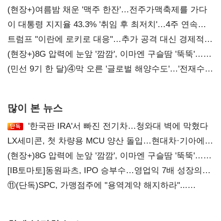
(현장+)여름밤 채운 '맥주 한잔'…전주가맥축제를 가다
이 대통령 지지율 43.3% '취임 후 최저치'…4주 연속
'하락'
트럼프 "이란에 로키로 대응"…추가 공격 대신 경제적
압박 시사
(현장+)8G 압력에 눈앞 '깜깜', 이마엔 구슬땀 '뚝뚝'…
화려한 에어쇼 뒤 땀방울
(민선 9기 한 달)④막 오른 '글로벌 해양수도'…'전재수
리더십' 시험대
많이 본 뉴스
'한국판 IRA'서 빠진 전기차…청와대 벽에 막혔다
LX세미콘, 첫 차량용 MCU 양산 돌입…현대차·기아에
공급
(현장+)8G 압력에 눈앞 '깜깜', 이마엔 구슬땀 '뚝뚝'…
화려한 에어쇼 뒤 땀방울
[IB토마토]동원파츠, IPO 승부수…영업익 7배 성장의
이면은 고객 편중
⑪(단독)SPC, 가맹점주에 "용역계약 해지하라"...
내팽개친 '사회적합의'