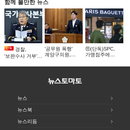
함께 볼만한 뉴스
'공무원 폭행'
⑪(단독)SPC,
경찰,
계양구의원,
가맹점주에
'보완수사 거부'
윤리위 제명
"용역계약
땐 '인사 불이익·
의결…본회의
해지하라"...
수사자격 배제'
표결은?
내팽개친
'사회적합의'
뉴스
뉴스북
뉴스리듬