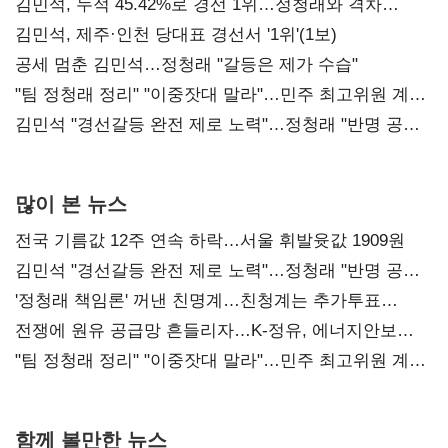
김민석, 누적 45.42%로 경선 1위…정청래와 격차
0.86%p(2보)
김민석, 제주·인천 당대표 경선서 '1위'(1보)
공세 멈춘 김민석…정청래 "갈등은 제가 수습"
"팀 정청래 정리" "이중잣대 말라"…민주 최고위원 계파
다툼 격화
김민석 "경선갈등 완전 제로 노력"…정청래 "반명 공세
사과부터"
많이 본 뉴스
전국 기름값 12주 연속 하락…서울 휘발윳값 1909원
김민석 "경선갈등 완전 제로 노력"…정청래 "반명 공세
사과부터"
'정청래 책임론' 꺼낸 친명계…친청계는 추가투표
때리기
전쟁에 원유 공급망 흔들리자…K-정유, 에너지안보
핵심으로 재부상
"팀 정청래 정리" "이중잣대 말라"…민주 최고위원 계파
다툼 격화
함께 볼만한 뉴스