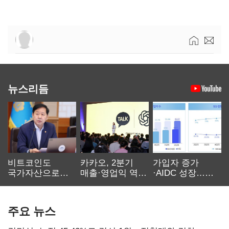
뉴스리듬
비트코인도
카카오, 2분기
가입자 증가
국가자산으로…'
매출·영업익 역대
·AIDC 성장…
보관·평가·처분'
최대…에이전트
SKT 2분기 성장
기준은 숙제
AI 수익화 관건
본궤도
주요 뉴스