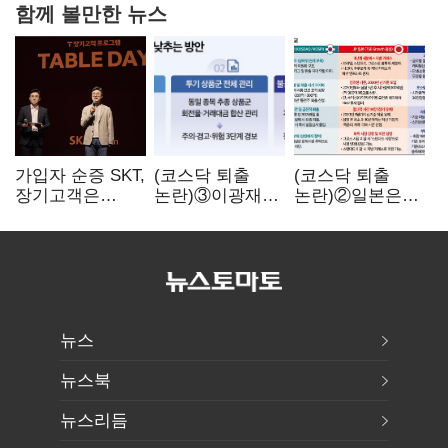
함께 볼만한 뉴스
가입자 순증 SKT,
(코스닥 퇴출
(코스닥 퇴출
장기고객은
논란)③이광재
논란)②일본은
CEO가 직접
"과속 잡더라도
5년
챙긴다
자동차 없애지는
기다려주는데
말아야"
우리는 당장
퇴출?…
시간만으론
부족한 코스닥
구하기
뉴스
뉴스북
뉴스리듬