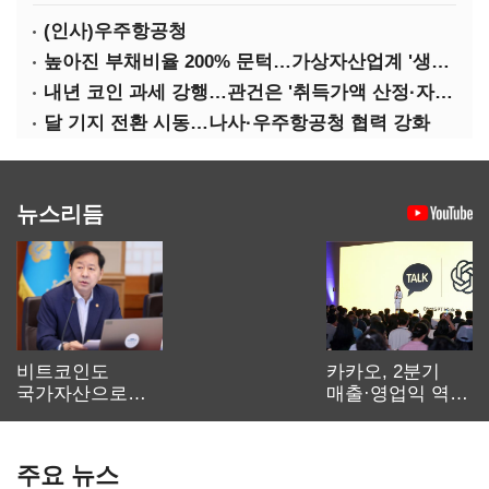
(인사)우주항공청
높아진 부채비율 200% 문턱…가상자산업계 '생존 시험대'
내년 코인 과세 강행…관건은 '취득가액 산정·자산 이동'
달 기지 전환 시동…나사·우주항공청 협력 강화
뉴스리듬
비트코인도
카카오, 2분기
국가자산으로…'
매출·영업익 역대
보관·평가·처분'
최대…에이전트
기준은 숙제
AI 수익화 관건
주요 뉴스