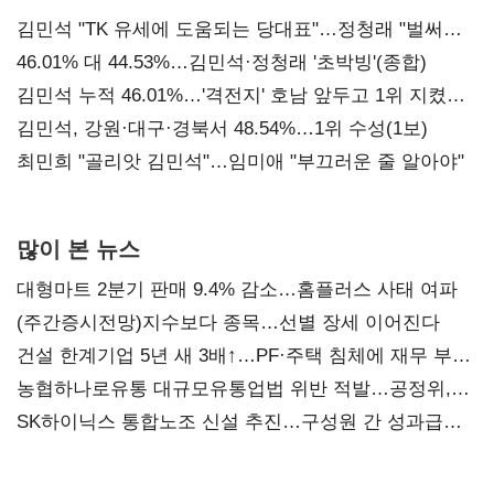
김민석 "TK 유세에 도움되는 당대표"…정청래 "벌써
대표된 양 당직 배분"
46.01% 대 44.53%…김민석·정청래 '초박빙'(종합)
김민석 누적 46.01%…'격전지' 호남 앞두고 1위 지켰다
(2보)
김민석, 강원·대구·경북서 48.54%…1위 수성(1보)
최민희 "골리앗 김민석"…임미애 "부끄러운 줄 알아야"
많이 본 뉴스
대형마트 2분기 판매 9.4% 감소…홈플러스 사태 여파
(주간증시전망)지수보다 종목…선별 장세 이어진다
건설 한계기업 5년 새 3배↑…PF·주택 침체에 재무 부담
확대
농협하나로유통 대규모유통업법 위반 적발…공정위,
과징금 4억6200만원 부과
SK하이닉스 통합노조 신설 추진…구성원 간 성과급
불만 확산