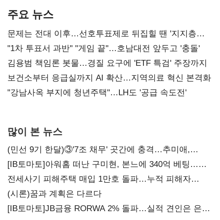
주요 뉴스
문제는 전대 이후…선호투표제로 뒤집힐 땐 '지지층
불복'
"1차 투표서 과반" "게임 끝"…호남대전 앞두고 '충돌'
김용범 책임론 봇물…경질 요구에 'ETF 특검' 주장까지
보건소부터 응급실까지 AI 확산…지역의료 혁신 본격화
"강남사옥 부지에 청년주택"…LH도 '공급 속도전'
많이 본 뉴스
(민선 9기 한달)③'7조 채무' 곳간에 충격…추미애,
20년만에 '비상재정' 선언 승부수
[IB토마토]아워홈 떠난 구미현, 본느에 340억 베팅…
가족 지배체제 구축
전세사기 피해주택 매입 1만호 돌파…누적 피해자
4만278명
(시론)꿈과 계획은 다르다
[IB토마토]JB금융 RORWA 2% 돌파…실적 견인은 은행