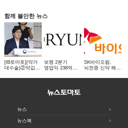
아닌 캐피탈
함께 볼만한 뉴스
[IB토마토](약가
보령 2분기
SK바이오팜,
대수술)②약값
영업익 238억…
뇌전증 신약 해외
깎이자 R&D부터
전년 대비 6.2%↓
흥행 발판…
축소…제약업계
차세대 신약 개발
비상경영 돌입
속도
뉴스
뉴스북