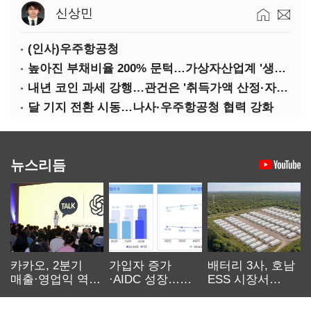
신상민
(인사)우주항공청
높아진 부채비율 200% 문턱…가상자산업계 '생존 시험대'
내년 코인 과세 강행…관건은 '취득가액 산정·자산 이동'
달 기지 전환 시동…나사·우주항공청 협력 강화
뉴스리듬
카카오, 2분기
가입자 증가
배터리 3사, 호남
매출·영업익 역대
·AIDC 성장…
ESS 시장서
최대…에이전트
SKT 2분기 성장
‘격돌’
AI 수익화 관건
본궤도