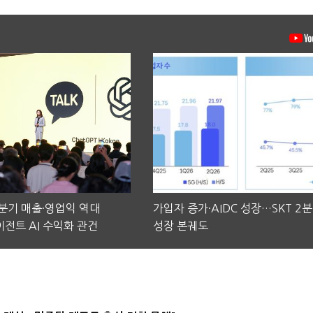
2분기 매출·영업익 역대
가입자 증가·AIDC 성장…SKT 2
전트 AI 수익화 관건
성장 본궤도