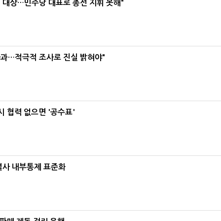
택' 대상…민주당 대표로 총선 지휘 못해"
사과…적극적 조사로 진실 밝혀야"
 협력 없으면 '공수표'
계열사 내부통제 표준화