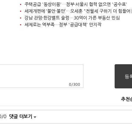
주택공급 '동상이몽'…정부·서울시 협력 없으면 '공수표'
세제개편에 ‘불안·불만’…오세훈 "전월세 구하기 더 힘들어
강남 관망·한강벨트 술렁…30억이 가른 부동산 민심
세제로는 역부족…정부 '공급대책' 만지작
0
/
300
추천
0/0
댓글 더보기