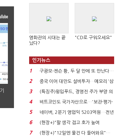
영화관의 시대는 끝
"CD로 구워오세요"
났다?
인기뉴스
1
구광모-젠슨 황, 두 달 만에 또 만난다…
로봇·AI 등 논...
2
중국 이어 대만도 설비투자…메모리 ‘삼
국전쟁’
분기
3
(특징주)윙입푸드, 경영진 주가 부양 의
지에 상한가...
4
비트코인도 국가자산으로…'보관·평가·
처분' 기준은 ...
5
네이버, 2분기 영업익 5203억원…전년
비 0.2% 감소...
6
(현장+)"팔 생각 접고 호가 높여
요"…'덜 똘똘한 한 채' 20...
7
(현장+)"12일엔 물건 다 들어와요"…