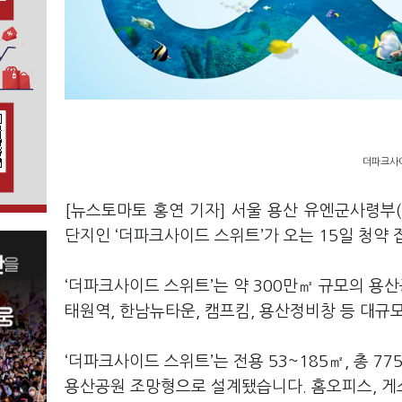
더파크사이
[뉴스토마토 홍연 기자] 서울 용산 유엔군사령부(
단지인 ‘더파크사이드 스위트’가 오는 15일 청약
‘더파크사이드 스위트’는 약 300만㎡ 규모의 용
태원역, 한남뉴타운, 캠프킴, 용산정비창 등 대규
‘더파크사이드 스위트’는 전용 53~185㎡, 총 
용산공원 조망형으로 설계됐
습니
다. 홈오피스, 