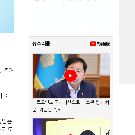
뉴스리듬
첫 주거
과 이
비트코인도 국가자산으로…'보관·평가·처
분' 기준은 숙제
 평면은
조도 도