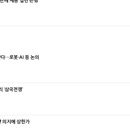
 판매 제동 걸린 은행
난다…로봇·AI 등 논의
 ‘삼국전쟁’
양 의지에 상한가