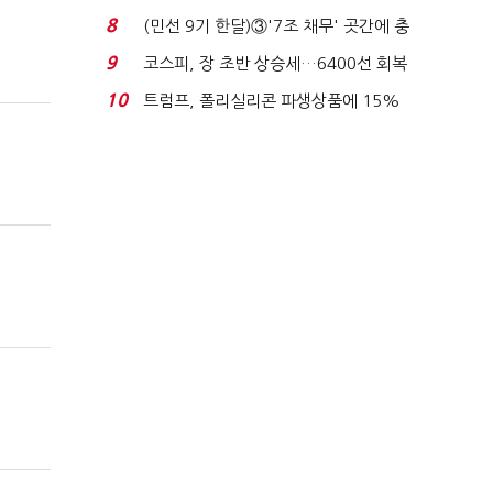
빈 매대 채우며 문 연 ...
8
(민선 9기 한달)③'7조 채무' 곳간에 충
격…추미애, 20년...
9
코스피, 장 초반 상승세…6400선 회복
시도
10
트럼프, 폴리실리콘 파생상품에 15%
관세…"미 산업 재건"...