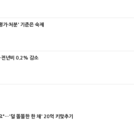
가·처분' 기준은 숙제
…전년비 0.2% 감소
요"…'덜 똘똘한 한 채' 20억 키맞추기