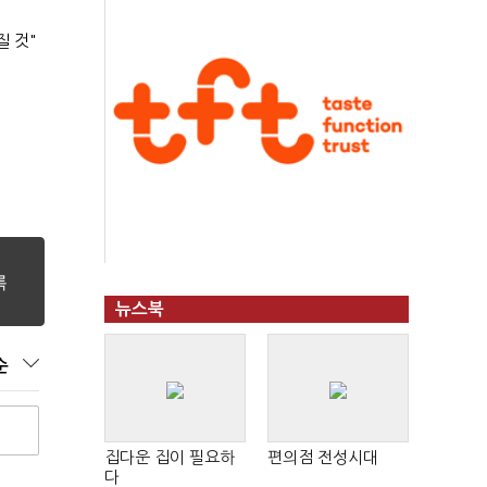
질 것"
뉴스북
순
집다운 집이 필요하
편의점 전성시대
다