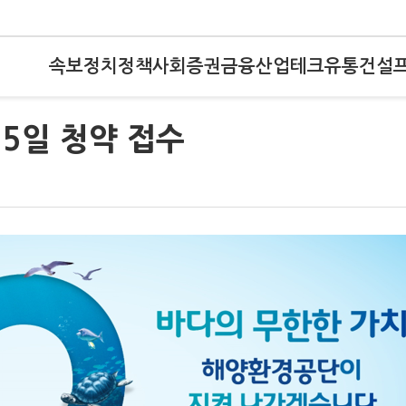
속보
정치
정책
사회
증권
금융
산업
테크
유통
건설
15일 청약 접수