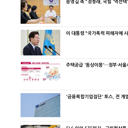
송영길 측 "정청래, 국힘 '역선
이 대통령 "국가폭력 피해자에 
주택공급 '동상이몽'…정부·서울시
'금융복합기업집단' 토스, 전 