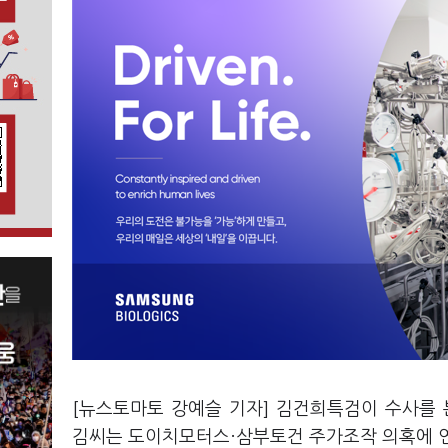
[뉴스토마토 강예슬 기자] 김건희특검이 수사를
김씨는 도이치모터스·삼부토건 주가조작 의혹에 연