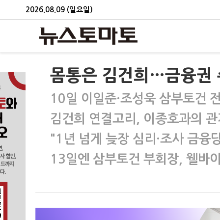
2026.08.09 (일요일)
몸통은 김건희…금융권 
10일 이일준·조성욱 삼부토건 
김건희 연결고리, 이종호과의 관
"1년 넘게 늦장 심리·조사 금융
13일엔 삼부토건 부회장, 웰바