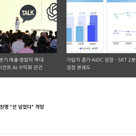
2분기 매출·영업익 역대
가입자 증가·AIDC 성장…SKT 2
전트 AI 수익화 관건
성장 본궤도
친명 "선 넘었다" 격앙