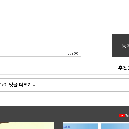
0
/
300
추천
0/0
댓글 더보기