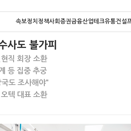
속보
정치
정책
사회
증권
금융
산업
테크
유통
건설
수사도 불가피
전현직 회장 소환
계 등 집중 추궁
당국도 조사해야"
이오텍 대표 소환