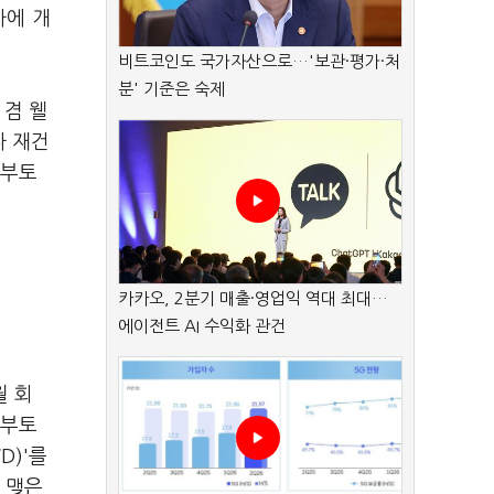
사에 개
비트코인도 국가자산으로…'보관·평가·처
분' 기준은 숙제
 겸 웰
나 재건
삼부토
카카오, 2분기 매출·영업익 역대 최대…
에이전트 AI 수익화 관건
월 회
삼부토
D)'를
 맺은