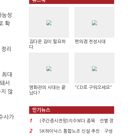
뉴스북
가능성
로 확
집다운 집이 필요하
편의점 전성시대
다
 정리
 최대
 돼서
영화관의 시대는 끝
"CD로 구워오세요"
하지 않
났다?
인기뉴스
 수사가
1
(주간증시전망)지수보다 종목…선별 장
세 이어진다...
2
SK하이닉스 통합노조 신설 추진…구성