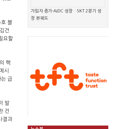
가입자 증가·AIDC 성장…SKT 2분기 성
장 본궤도
종호 블
 김건
 필요할
의 핵
 메시
가는 급
이 발
한 건
조사결과