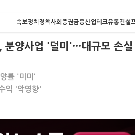
속보
정치
정책
사회
증권
금융
산업
테크
유통
건설
, 분양사업 '덜미'…대규모 손실
양률 '미미'
수익 '악영향'