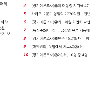
로이터에 성명...
이더라
4
(정기여론조사)⑤이 대통령 지지율 47.
7%…일주일 만에 ...
5
카카오, 2분기 영업익 2770억원…전년
비 36% 증가...
에서 별
6
(정기여론조사)④최고위원 최민희·박선
속된
원 '양강'…서미...
7
(특징주)SK디앤디, 금감원 유증 제동에
까지 보
장 초반 상한가...
8
(정기여론조사)⑥민주 46.2% 대 국힘
31.0%…오차범위 밖 ...
9
(마약범죄, 처벌에서 치료로)②(단
독)"마약은 전염병…여성...
10
(정기여론조사)③2순위, 10명 중 4명
'송영길'…정청래 '한 ...