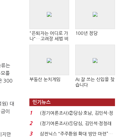
"은퇴자는 어디로 가
100년 정당
나"…고려장 세법 비
판 확산
종류는
규모를
부동산 눈치게임
AI 잘 쓰는 신입을 찾
 300
습니다
인기뉴스
억원
)
대
입금이
1
(정기여론조사)②당심·호남, 김민석-정
청래 '초접전'...
2
(정기여론조사)①당심, 김민석·정청래
'초접전'…대통령 ...
3
삼전닉스 “주주환원 확대 방안 마련”…
준이지만