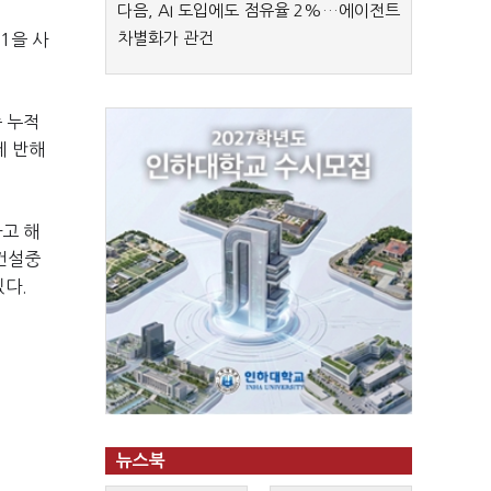
다음, AI 도입에도 점유율 2%…에이전트
차별화가 관건
1을 사
 누적
데 반해
라고 해
‘건설중
있다.
뉴스북