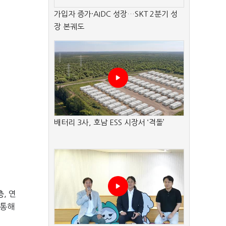
가입자 증가·AIDC 성장…SKT 2분기 성
장 본궤도
배터리 3사, 호남 ESS 시장서 ‘격돌’
층, 연
 통해