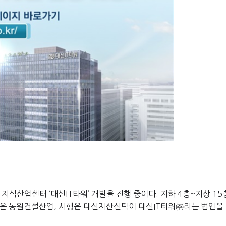
에 지식산업센터
‘
대신
IT
타워
’
개발을 진행 중이다
. 지하 4층~지상 15
시공은 동원건설산업, 시행은 대신자산신탁이 대신IT타워㈜라는 법인을