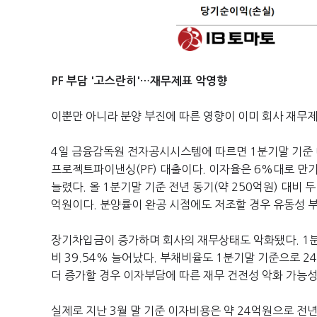
PF 부담 '고스란히'…재무제표 악영향
이뿐만 아니라 분양 부진에 따른 영향이 이미 회사 재무제
4일 금융감독원 전자공시시스템에 따르면 1분기말 기준
프로젝트파이낸싱(PF) 대출이다. 이자율은 6%대로 만기
늘렸다
. 올 1
분기말 기준 전년 동기
(
약
250
억원
)
대비 두
억원이다. 분양률이 완공 시점에도 저조할 경우 유동성 
장기차입금이 증가하며 회사의 재무상태도 악화됐다
. 1
비
39.54% 늘어났
다
.
부채비율도
1
분기말 기준으로
2
더 증가할 경우 이자부담에 따른 재무 건전성 악화 가능
실제로 지난 3월 말 기준 이자비용은 약 24억원으로 전