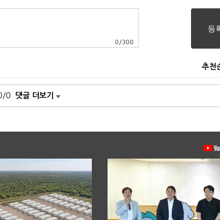
0
/
300
추천
0/0
댓글 더보기