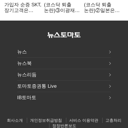
가입자 순증 SKT,
(코스닥 퇴출
(코스닥 퇴출
장기고객은
논란)③이광재
논란)②일본은
CEO가 직접
"과속 잡더라도
5년
챙긴다
자동차 없애지는
기다려주는데
말아야"
우리는 당장
퇴출?…
시간만으론
부족한 코스닥
구하기
뉴스
뉴스북
뉴스리듬
토마토증권통 Live
IB토마토
회사소개
개인정보취급방침
서비스 이용약관
고충처리
정정반론보도