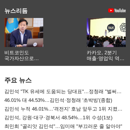
뉴스리듬
비트코인도
카카오, 2분기
국가자산으로…'
매출·영업익 역대
보관·평가·처분'
최대…에이전트
기준은 숙제
AI 수익화 관건
주요 뉴스
김민석 "TK 유세에 도움되는 당대표"…정청래 "벌써
대표된 양 당직 배분"
46.01% 대 44.53%…김민석·정청래 '초박빙'(종합)
김민석 누적 46.01%…'격전지' 호남 앞두고 1위 지켰다
(2보)
김민석, 강원·대구·경북서 48.54%…1위 수성(1보)
최민희 "골리앗 김민석"…임미애 "부끄러운 줄 알아야"