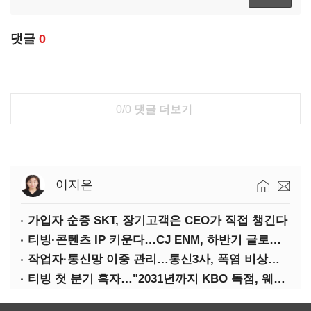
댓글
0
0/0
댓글 더보기
이지은
가입자 순증 SKT, 장기고객은 CEO가 직접 챙긴다
티빙·콘텐츠 IP 키운다…CJ ENM, 하반기 글로벌 확장 가속
작업자·통신망 이중 관리…통신3사, 폭염 비상대응 돌입
티빙 첫 분기 흑자…"2031년까지 KBO 독점, 웨이브 합병도 속도"