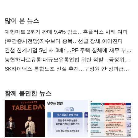
많이 본 뉴스
대형마트 2분기 판매 9.4% 감소…홈플러스 사태 여파
(주간증시전망)지수보다 종목…선별 장세 이어진다
건설 한계기업 5년 새 3배↑…PF·주택 침체에 재무 부담
확대
농협하나로유통 대규모유통업법 위반 적발…공정위,
과징금 4억6200만원 부과
SK하이닉스 통합노조 신설 추진…구성원 간 성과급
불만 확산
함께 볼만한 뉴스