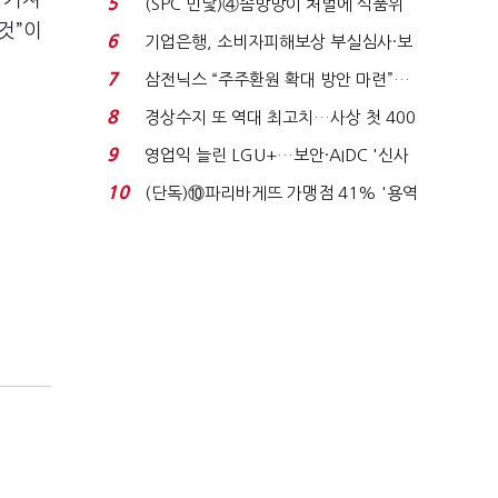
 커져
5
(SPC 민낯)④솜방망이 처벌에 식품위
것”이
생법 위반 반복...
6
기업은행, 소비자피해보상 부실심사·보
이스피싱 공시 ...
7
삼전닉스 “주주환원 확대 방안 마련”…
로이터에 성명...
8
경상수지 또 역대 최고치…사상 첫 400
억달러에 '3% 성...
9
영업익 늘린 LGU+…보안·AIDC '신사
업 드라이브'...
10
(단독)⑩파리바게뜨 가맹점 41% '용역
제빵기사 없어'…고...