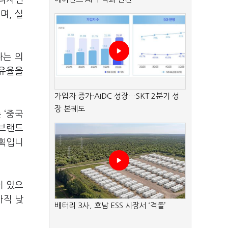
 디자인
며, 실
다는 의
점유율을
가입자 증가·AIDC 성장…SKT 2분기 성
장 본궤도
 ‘중국
 브랜드
계획입니
이 있으
아직 낮
배터리 3사, 호남 ESS 시장서 ‘격돌’