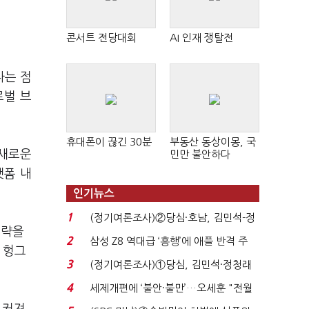
콘서트 전당대회
AI 인재 쟁탈전
다는 점
로벌 브
휴대폰이 끊긴 30분
부동산 동상이몽, 국
 새로운
민만 불안하다
랫폼 내
인기뉴스
1
(정기여론조사)②당심·호남, 김민석-정
전략을
청래 '초접전'...
2
삼성 Z8 역대급 ‘흥행’에 애플 반격 주
 헝그
목…9월 ‘폴...
3
(정기여론조사)①당심, 김민석·정청래
'초접전'…대통령 ...
4
세제개편에 ‘불안·불만’…오세훈 "전월
세 구하기 더 ...