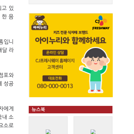
되고 있
 한 음
랫폼입니
배달 라
 점포와
에 성공
비자에게
뉴스북
국내 소
 요소로