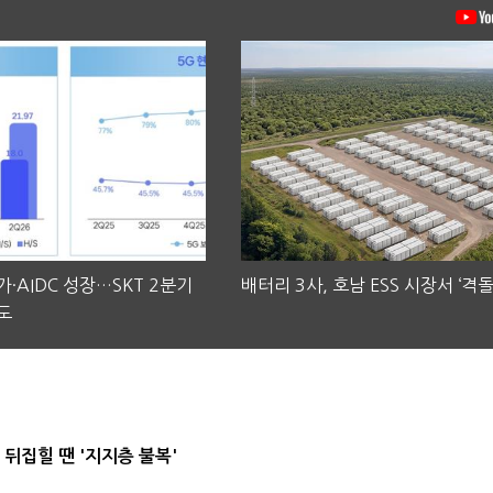
·AIDC 성장…SKT 2분기
배터리 3사, 호남 ESS 시장서 ‘격돌
도
뒤집힐 땐 '지지층 불복'