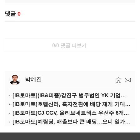
댓글
0
0/0
댓글 더보기
박예진
[IB토마토](IB&피플)강진구 법무법인 YK 기업거버넌스센터 센터장
[IB토마토]호텔신라, 흑자전환에 배당 재개 기대감…삼성생명도 웃을까
[IB토마토]CJ CGV, 올리브네트웍스 우선주 6개월 만에 상환…왜?
[IB토마토]예림당, 매출보다 큰 배당…오너 일가에 절반 간다