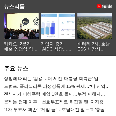
뉴스리듬
카카오, 2분기
가입자 증가
배터리 3사, 호남
매출·영업익 역대
·AIDC 성장…
ESS 시장서
최대…에이전트
SKT 2분기 성장
‘격돌’
AI 수익화 관건
본궤도
주요 뉴스
정청래 때리는 '김용'…더 세진 '대통령 최측근' 입
트럼프, 폴리실리콘 파생상품에 15% 관세…"미 산업
재건"
전세사기 피해주택 매입 1만호 돌파…누적 피해자
4만278명
문제는 전대 이후…선호투표제로 뒤집힐 땐 '지지층
불복'
"1차 투표서 과반" "게임 끝"…호남대전 앞두고 '충돌'