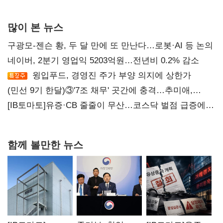
많이 본 뉴스
구광모-젠슨 황, 두 달 만에 또 만난다…로봇·AI 등 논의
네이버, 2분기 영업익 5203억원…전년비 0.2% 감소
윙입푸드, 경영진 주가 부양 의지에 상한가
(민선 9기 한달)③'7조 채무' 곳간에 충격…추미애,
20년만에 '비상재정' 선언 승부수
[IB토마토]유증·CB 줄줄이 무산…코스닥 벌점 급증에
상폐 압박
함께 볼만한 뉴스