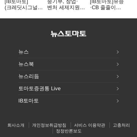
[IB토마토]
중기부, 창업·
[IB토마토]유증
(크레딧시그널)
벤처 세제지원
·CB 줄줄이
네패스, AI
강화…제3자
무산…코스닥
수혜에도
사업승계
벌점 급증에 상폐
레버리지 부담
과세특례 신설
압박
여전
뉴스
뉴스북
뉴스리듬
토마토증권통 Live
IB토마토
회사소개
개인정보취급방침
서비스 이용약관
고충처리
정정반론보도