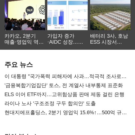
카카오, 2분기
가입자 증가
배터리 3사, 호남
매출·영업익 역대
·AIDC 성장…
ESS 시장서
최대…에이전트
SKT 2분기 성장
‘격돌’
AI 수익화 관건
본궤도
주요 뉴스
이 대통령 "국가폭력 피해자에 사과…적극적 조사로
진실 밝혀야"
'금융복합기업집단' 토스, 전 계열사 내부통제 표준화
ELS 이어 ETF까지…고위험상품 판매 제동 걸린 은행
라이나 노사 '구조조정 구두 합의안' 도출
현대지에프홀딩스, 2분기 영업익 15.6%↑…500억 규모
자사주 매입