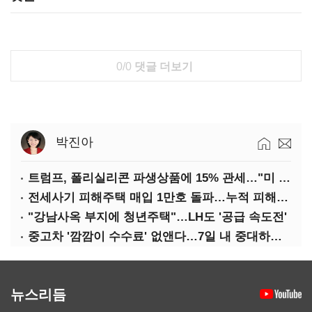
0/0
댓글 더보기
박진아
트럼프, 폴리실리콘 파생상품에 15% 관세…"미 산업 재건"
전세사기 피해주택 매입 1만호 돌파…누적 피해자 4만278명
"강남사옥 부지에 청년주택"…LH도 '공급 속도전'
중고차 '깜깜이 수수료' 없앤다…7일 내 중대하자 생기면 환불
뉴스리듬