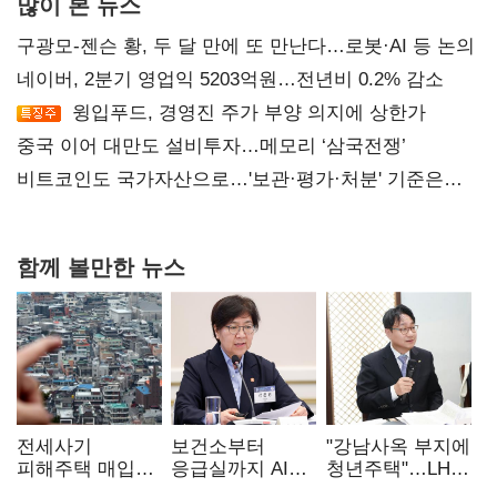
많이 본 뉴스
구광모-젠슨 황, 두 달 만에 또 만난다…로봇·AI 등 논의
네이버, 2분기 영업익 5203억원…전년비 0.2% 감소
윙입푸드, 경영진 주가 부양 의지에 상한가
중국 이어 대만도 설비투자…메모리 ‘삼국전쟁’
비트코인도 국가자산으로…'보관·평가·처분' 기준은
숙제
함께 볼만한 뉴스
전세사기
보건소부터
"강남사옥 부지에
피해주택 매입
응급실까지 AI
청년주택"…LH도
1만호 돌파…
확산…지역의료
'공급 속도전'