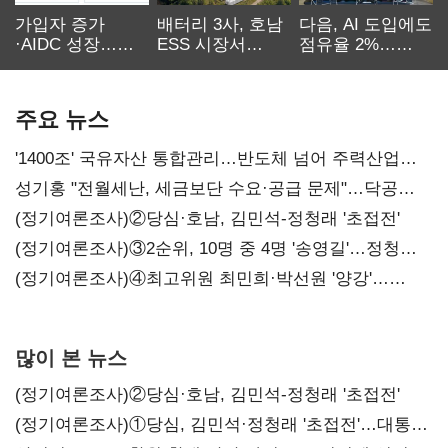
가입자 증가
배터리 3사, 호남
다음, AI 도입에도
·AIDC 성장…
ESS 시장서
점유율 2%…
SKT 2분기 성장
‘격돌’
에이전트
본궤도
차별화가 관건
주요 뉴스
'1400조' 국유자산 통합관리…반도체 넘어 주력산업
구조혁신
성기홍 "전월세난, 세금보단 수요·공급 문제"…닥공
시사
(정기여론조사)②당심·호남, 김민석-정청래 '초접전'
(정기여론조사)③2순위, 10명 중 4명 '송영길'…정청래
'한 자릿수'
(정기여론조사)④최고위원 최민희·박선원 '양강'…
서미화·이성윤·임미애 뒤이어
많이 본 뉴스
(정기여론조사)②당심·호남, 김민석-정청래 '초접전'
(정기여론조사)①당심, 김민석·정청래 '초접전'…대통령