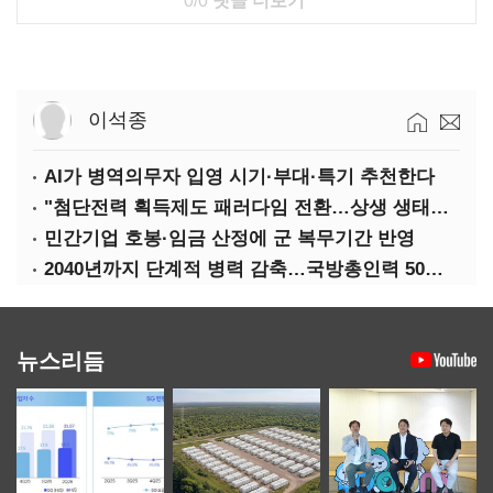
0/0
댓글 더보기
이석종
AI가 병역의무자 입영 시기·부대·특기 추천한다
"첨단전력 획득제도 패러다임 전환…상생 생태계 조성해 대체불가 K-방산 도약"
민간기업 호봉·임금 산정에 군 복무기간 반영
2040년까지 단계적 병력 감축…국방총인력 50만 목표 2차 국방개혁 착수
뉴스리듬