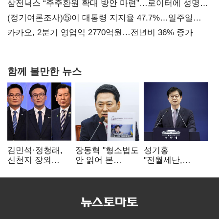
지지도 '50% 아래로'(종합)
삼전닉스 “주주환원 확대 방안 마련”…로이터에 성명
보내
(정기여론조사)⑤이 대통령 지지율 47.7%…일주일
만에 다시 40%대
카카오, 2분기 영업익 2770억원…전년비 36% 증가
함께 볼만한 뉴스
김민석·정청래,
장동혁 "형소법도
성기홍
신천지 장외
안 읽어 본
"전월세난,
설전…송영길
대통령…빛의
세금보단 수요·
"호남 계몽 규탄"
속도로 무너질
공급 문제"…닥공
것"
시사