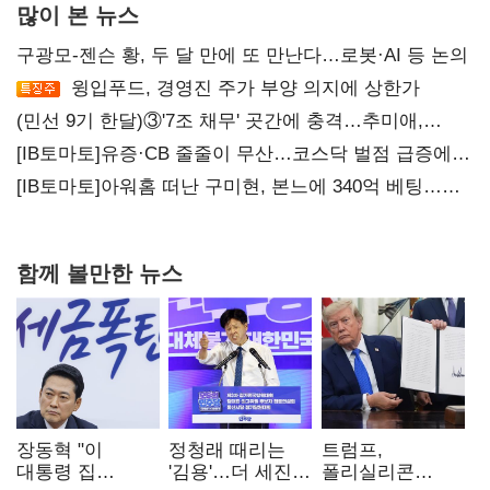
많이 본 뉴스
구광모-젠슨 황, 두 달 만에 또 만난다…로봇·AI 등 논의
윙입푸드, 경영진 주가 부양 의지에 상한가
(민선 9기 한달)③'7조 채무' 곳간에 충격…추미애,
20년만에 '비상재정' 선언 승부수
[IB토마토]유증·CB 줄줄이 무산…코스닥 벌점 급증에
상폐 압박
[IB토마토]아워홈 떠난 구미현, 본느에 340억 베팅…
가족 지배체제 구축
함께 볼만한 뉴스
장동혁 "이
정청래 때리는
트럼프,
대통령 집
'김용'…더 세진
폴리실리콘