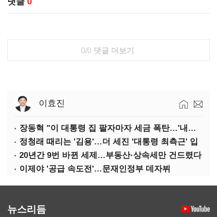
댓글
0
0/0
댓글 더보기
이효진
장동혁 "이 대통령 집 팔자마자 세금 폭탄…'내로남불'"
정청래 때리는 '김용'…더 세진 '대통령 최측근' 입
20년간 9번 바뀐 세제…부동산·상속세만 건드렸다
이제야 '공급 속도전'…문재인정부 데자뷔
뉴스리듬