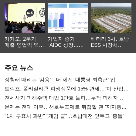
카카오, 2분기
가입자 증가
배터리 3사, 호남
매출·영업익 역대
·AIDC 성장…
ESS 시장서
최대…에이전트
SKT 2분기 성장
‘격돌’
AI 수익화 관건
본궤도
주요 뉴스
정청래 때리는 '김용'…더 세진 '대통령 최측근' 입
트럼프, 폴리실리콘 파생상품에 15% 관세…"미 산업
재건"
전세사기 피해주택 매입 1만호 돌파…누적 피해자
4만278명
문제는 전대 이후…선호투표제로 뒤집힐 땐 '지지층
불복'
"1차 투표서 과반" "게임 끝"…호남대전 앞두고 '충돌'