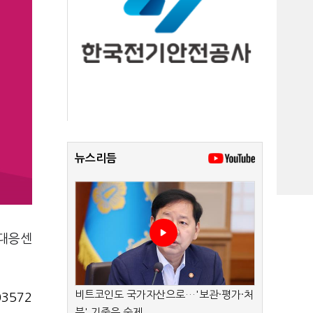
뉴스리듬
해대응센
비트코인도 국가자산으로…'보관·평가·처
3572
분' 기준은 숙제