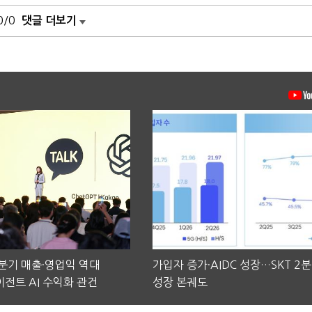
0/0
댓글 더보기
2분기 매출·영업익 역대
가입자 증가·AIDC 성장…SKT 2
전트 AI 수익화 관건
성장 본궤도