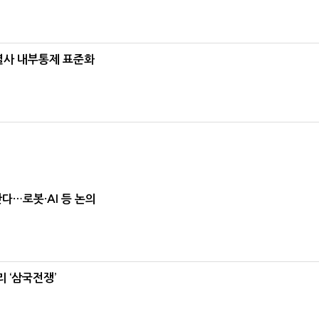
계열사 내부통제 표준화
난다…로봇·AI 등 논의
 ‘삼국전쟁’