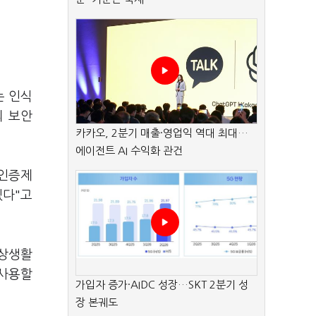
는 인식
의 보안
카카오, 2분기 매출·영업익 역대 최대…
에이전트 AI 수익화 관건
 인증제
겠다"고
일상생활
 사용할
가입자 증가·AIDC 성장…SKT 2분기 성
장 본궤도