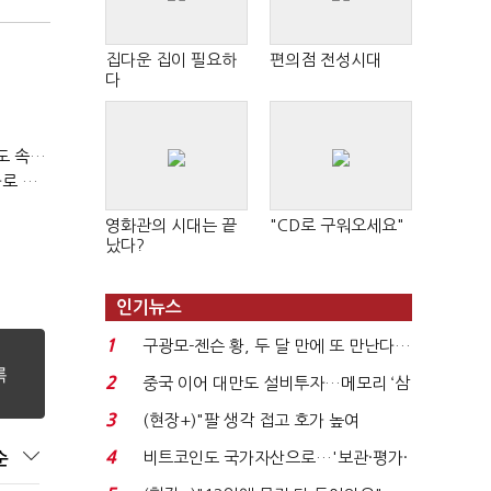
집다운 집이 필요하
편의점 전성시대
다
티빙 첫 분기 흑자…"2031년까지 KBO 독점, 웨이브 합병도 속도"
박윤영 KT 대표, AIDC 현장경영…"AX 플랫폼 핵심 인프라로 키운다"
영화관의 시대는 끝
"CD로 구워오세요"
났다?
인기뉴스
1
구광모-젠슨 황, 두 달 만에 또 만난다…
로봇·AI 등 논...
2
중국 이어 대만도 설비투자…메모리 ‘삼
국전쟁’
3
(현장+)"팔 생각 접고 호가 높여
요"…'덜 똘똘한 한 채' 20...
4
비트코인도 국가자산으로…'보관·평가·
순
처분' 기준은 ...