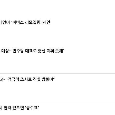
데없이 '폐버스 리모델링' 제안
택' 대상…민주당 대표로 총선 지휘 못해"
사과…적극적 조사로 진실 밝혀야"
 협력 없으면 '공수표'