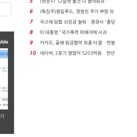
5
(현장+)"12일엔 물건 다 들어와요"…
빈 매대 채우며 문 연 ...
6
(특징주)윙입푸드, 경영진 주가 부양 의
지에 상한가...
7
국고채 담합 과징금 철퇴…증권사 '충당
금 폭탄' 우려...
8
이 대통령 "국가폭력 피해자에 사과…
적극적 조사로 진...
9
카카오, 올해 임금협약 최종 타결…연봉
6.3% 인상·격려...
10
네이버, 2분기 영업익 5203억원…전년
비 0.2% 감소...
분기