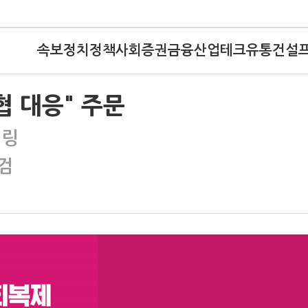
속보
정치
정책
사회
증권
금융
산업
테크
유통
건설
협 대응" 주문
터링
검