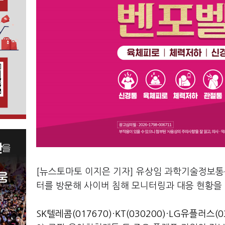
[뉴스토마토 이지은 기자] 유상임 과학기술정보통
터를 방문해 사이버 침해 모니터링과 대응 현황을
SK텔레콤(017670)
·
KT(030200)
·
LG유플러스(03