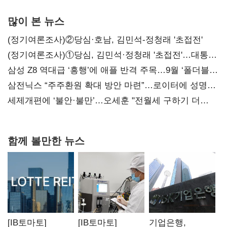
많이 본 뉴스
(정기여론조사)②당심·호남, 김민석-정청래 '초접전'
(정기여론조사)①당심, 김민석·정청래 '초접전'…대통령
지지도 '50% 아래로'(종합)
삼성 Z8 역대급 ‘흥행’에 애플 반격 주목…9월 ‘폴더블
대전’
삼전닉스 “주주환원 확대 방안 마련”…로이터에 성명
보내
세제개편에 ‘불안·불만’…오세훈 "전월세 구하기 더
힘들어질 것"
함께 볼만한 뉴스
[IB토마토]
[IB토마토]
기업은행,