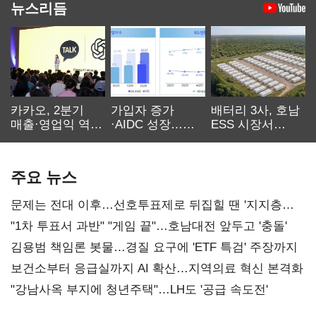
뉴스리듬
카카오, 2분기
가입자 증가
배터리 3사, 호남
매출·영업익 역대
·AIDC 성장…
ESS 시장서
최대…에이전트
SKT 2분기 성장
‘격돌’
AI 수익화 관건
본궤도
주요 뉴스
문제는 전대 이후…선호투표제로 뒤집힐 땐 '지지층
불복'
"1차 투표서 과반" "게임 끝"…호남대전 앞두고 '충돌'
김용범 책임론 봇물…경질 요구에 'ETF 특검' 주장까지
보건소부터 응급실까지 AI 확산…지역의료 혁신 본격화
"강남사옥 부지에 청년주택"…LH도 '공급 속도전'