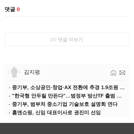
댓글
0
0/0
댓글 더보기
김지평
중기부, 소상공인·창업·AX 전환에 추경 1.9조원 편성
"한국형 안두릴 만든다"…범정부 방산TF 출범 초읽기
중기부, 범부처 중소기업 기술보호 설명회 연다
홈앤쇼핑, 신임 대표이사로 권진미 선임