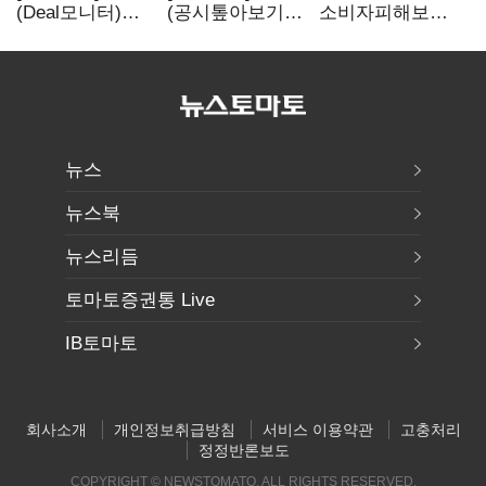
(Deal모니터)
(공시톺아보기)
소비자피해보상
롯데리츠, 회사채
투자판단 공시,
부실심사·
발행…빠듯한
무엇이 '중요한
보이스피싱 공시
유동성 차환으로
경영사항'일까
위반
대응
뉴스
뉴스북
뉴스리듬
토마토증권통 Live
IB토마토
회사소개
개인정보취급방침
서비스 이용약관
고충처리
정정반론보도
COPYRIGHT © NEWSTOMATO. ALL RIGHTS RESERVED.