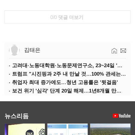
0/0
댓글 더보기
김태은
고려대·노동대학원·노동문제연구소, 23~24일 '국제학술회의'
트럼프 "시진핑과 2주 내 만날 것…100% 관세는 지속 불가"
취업자 최대 증가에도…청년 고용률은 '뒷걸음'
보건 위기 '심각' 단계 20일 해제…1년8개월 만에 '의료 대란' 종료
뉴스리듬