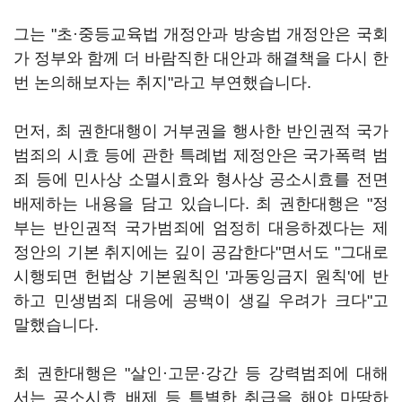
그는 "초·중등교육법 개정안과 방송법 개정안은 국회
가 정부와 함께 더 바람직한 대안과 해결책을 다시 한
번 논의해보자는 취지"라고 부연했습니다.
먼저, 최 권한대행이 거부권을 행사한 반인권적 국가
범죄의 시효 등에 관한 특례법 제정안은 국가폭력 범
죄 등에 민사상 소멸시효와 형사상 공소시효를 전면
배제하는 내용을 담고 있습니다. 최 권한대행은 "정
부는 반인권적 국가범죄에 엄정히 대응하겠다는 제
정안의 기본 취지에는 깊이 공감한다"면서도 "그대로
시행되면 헌법상 기본원칙인 '과동잉금지 원칙'에 반
하고 민생범죄 대응에 공백이 생길 우려가 크다"고
말했습니다.
최 권한대행은 "살인·고문·강간 등 강력범죄에 대해
서는 공소시효 배제 등 특별한 취급을 해야 마땅하