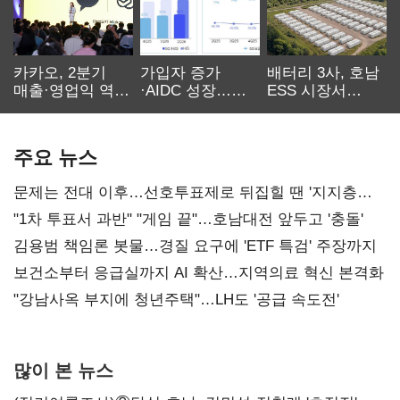
카카오, 2분기
가입자 증가
배터리 3사, 호남
매출·영업익 역대
·AIDC 성장…
ESS 시장서
최대…에이전트
SKT 2분기 성장
‘격돌’
AI 수익화 관건
본궤도
주요 뉴스
문제는 전대 이후…선호투표제로 뒤집힐 땐 '지지층
불복'
"1차 투표서 과반" "게임 끝"…호남대전 앞두고 '충돌'
김용범 책임론 봇물…경질 요구에 'ETF 특검' 주장까지
보건소부터 응급실까지 AI 확산…지역의료 혁신 본격화
"강남사옥 부지에 청년주택"…LH도 '공급 속도전'
많이 본 뉴스