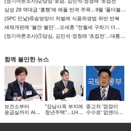
(정기여론조사)②당심·호남, 김민석-정청래 '초접전'
삼성 Z8 역대급 ‘흥행’에 애플 반격 주목…9월 ‘폴더블
대전’
(SPC 민낯)④솜방망이 처벌에 식품위생법 위반 반복
세제개편에 ‘불안·불만’…오세훈 "전월세 구하기 더
힘들어질 것"
(정기여론조사)①당심, 김민석·정청래 '초접전'…대통령
지지도 '50% 아래로'(종합)
함께 볼만한 뉴스
보건소부터
"강남사옥 부지에
중고차 '깜깜이
응급실까지 AI
청년주택"…LH도
수수료' 없앤다…
확산…지역의료
'공급 속도전'
7일 내 중대하자
혁신 본격화
생기면 환불