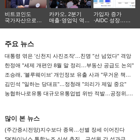
비트코인도
카카오, 2분기
가입자 증가
국가자산으로…'
매출·영업익 역대
·AIDC 성장…
보관·평가·처분'
최대…에이전트
SKT 2분기 성장
기준은 숙제
AI 수익화 관건
본궤도
주요 뉴스
대통령 엮은 '신천지 사진조작'…친명 "선 넘었다" 격앙
한정애 "세제 개편안 8월 말 정리…부동산 공급도 논의"
조승래, '블루웨이브' 개인정보 유출 사과 "무거운 책임
통감"
김민석 "일하는 당대표"…정청래 "의리가 제일 중요"
농협하나로유통 대규모유통업법 위반 적발…공정위,
과징금 4억6200만원 부과
많이 본 뉴스
(주간증시전망)지수보다 종목…선별 장세 이어진다
SK하이닉스 통합노조 신설 추진…구성원 간 성과급