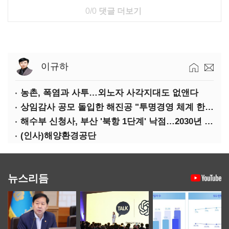
0/0
댓글 더보기
이규하
농촌, 폭염과 사투…외노자 사각지대도 없앤다
상임감사 공모 돌입한 해진공 "투명경영 체계 한층 강화"
해수부 신청사, 부산 '북항 1단계' 낙점…2030년 완공 목표
(인사)해양환경공단
뉴스리듬