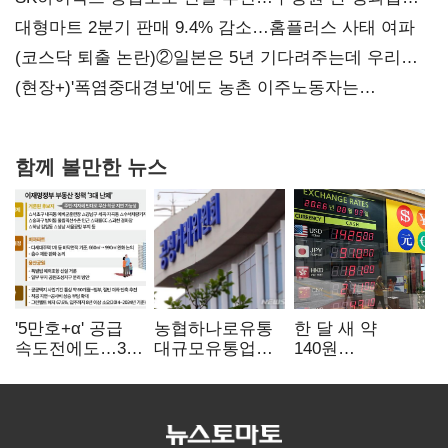
불만 확산
대형마트 2분기 판매 9.4% 감소…홈플러스 사태 여파
(코스닥 퇴출 논란)②일본은 5년 기다려주는데 우리는
당장 퇴출?…시간만으론 부족한 코스닥 구하기
(현장+)'폭염중대경보'에도 농촌 이주노동자는
강행군…'야외작업 중지' 권고도 무시
함께 볼만한 뉴스
'5만호+α' 공급
농협하나로유통
한 달 새 약
속도전에도…3대
대규모유통업법
140원
난제 '첩첩산중'
위반 적발…
급락…'역대급
공정위, 과징금
엔저'에 원화
4억6200만원
변곡점
부과