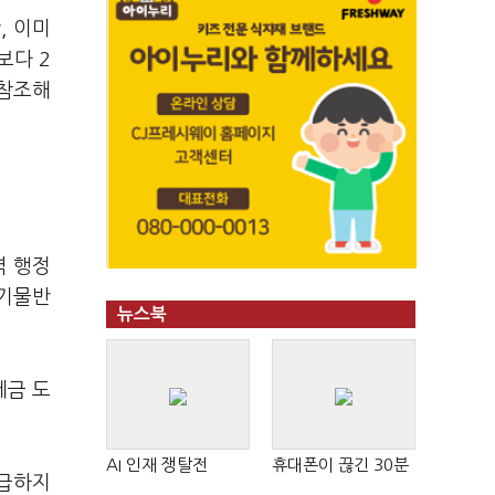
, 이미
보다 2
 참조해
역 행정
폐기물반
뉴스북
세금 도
AI 인재 쟁탈전
휴대폰이 끊긴 30분
공급하지