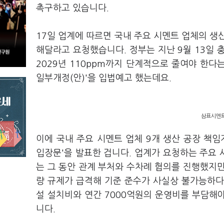
촉구하고 있습니다.
17일 업계에 따르면 국내 주요 시멘트 업체의 생
해달라고 요청했습니다. 정부는 지난 9월 13일 
2029년 110ppm까지 단계적으로 줄여야 한
일부개정(안)'을 입법예고 했는데요.
삼표시멘트
이에 국내 주요 시멘트 업체 9개 생산 공장 책임
입장문'을 발표한 겁니다. 업계가 요청하는 주요 
는 그 동안 관계 부처와 수차례 협의를 진행했지
량
규제가
급격해
기준
준수가
사실상
불가능하다
설 설치비와 연간 7000억원의 운영비를 부담해
니다.