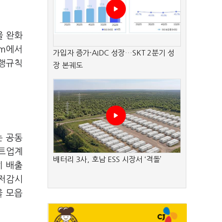
을 완화
pm에서
가입자 증가·AIDC 성장…SKT 2분기 성
시행규칙
장 본궤도
는 공동
멘트업계
배터리 3사, 호남 ESS 시장서 ‘격돌’
히
배출
 저감시
을 모읍