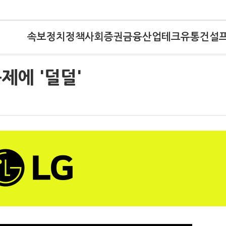
속보
정치
정책
사회
증권
금융
산업
테크
유통
건설
제에 '덜덜'