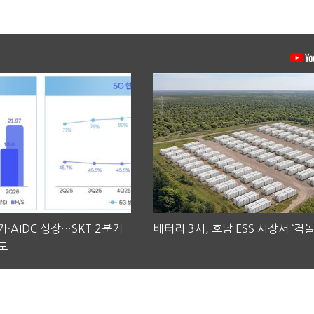
·AIDC 성장…SKT 2분기
배터리 3사, 호남 ESS 시장서 ‘격돌
도