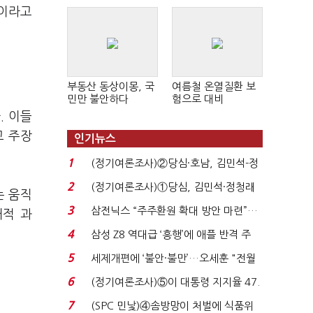
"이라고
부동산 동상이몽, 국
여름철 온열질환 보
민만 불안하다
험으로 대비
. 이들
고 주장
인기뉴스
1
(정기여론조사)②당심·호남, 김민석-정
청래 '초접전'...
2
(정기여론조사)①당심, 김민석·정청래
는 움직
'초접전'…대통령 ...
3
삼전닉스 “주주환원 확대 방안 마련”…
대적 과
로이터에 성명...
4
삼성 Z8 역대급 ‘흥행’에 애플 반격 주
목…9월 ‘폴...
5
세제개편에 ‘불안·불만’…오세훈 "전월
세 구하기 더 ...
6
(정기여론조사)⑤이 대통령 지지율 47.
7%…일주일 만에 ...
7
(SPC 민낯)④솜방망이 처벌에 식품위