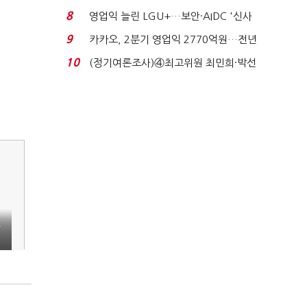
생법 위반 반복...
8
영업익 늘린 LGU+…보안·AIDC '신사
업 드라이브'...
9
카카오, 2분기 영업익 2770억원…전년
비 36% 증가...
10
(정기여론조사)④최고위원 최민희·박선
원 '양강'…서미...
수