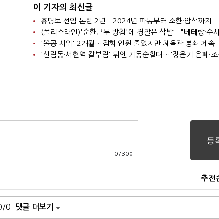
이 기자의 최신글
홍명보 선임 논란 2년…2024년 파동부터 소환·압색까지
'올공 시위' 2개월…집회 인원 줄었지만 체육관 봉쇄 계속
0
/
300
추천
0/0
댓글 더보기