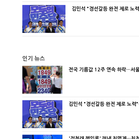
김민석 "경선갈등 완전 제로 노력
인기 뉴스
전국 기름값 12주 연속 하락…서울
김민석 "경선갈등 완전 제로 노력"
'정청래 책임론' 꺼낸 친명계…친