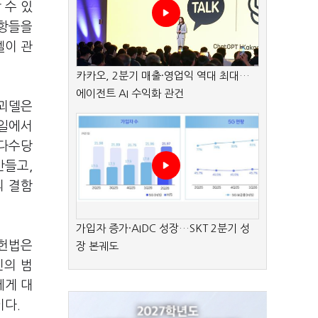
 수 있
조항들을
델이 관
카카오, 2분기 매출·영업익 역대 최대…
에이전트 AI 수익화 관건
 괴델은
독일에서
 다수당
만들고,
의 결함
가입자 증가·AIDC 성장…SKT 2분기 성
 헌법은
장 본궤도
민의 범
에게 대
이다.