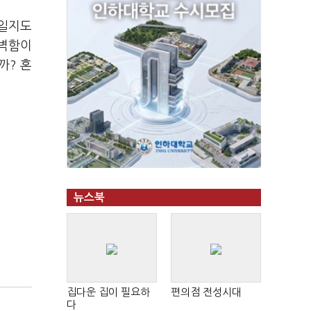
일일지도
완벽함이
까? 혼
뉴스북
집다운 집이 필요하
편의점 전성시대
다