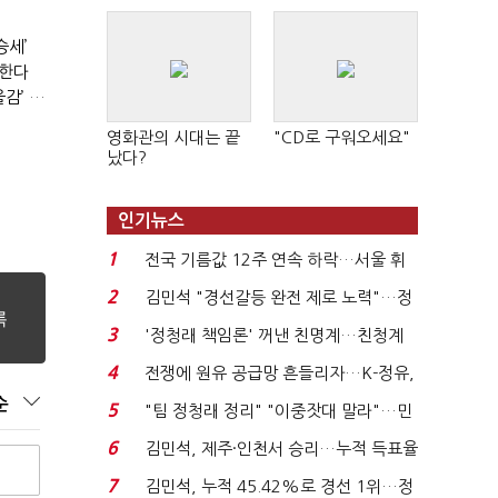
승세’
생한다
인천시 가족돌봄청년 68% 여성…평균 5년 이상 돌봄 ‘우울감’ 호소
영화관의 시대는 끝
"CD로 구워오세요"
났다?
인기뉴스
1
전국 기름값 12주 연속 하락…서울 휘
발윳값 1909원...
2
김민석 "경선갈등 완전 제로 노력"…정
청래 "반명 공세 사...
3
'정청래 책임론' 꺼낸 친명계…친청계
는 추가투표 때리기...
4
전쟁에 원유 공급망 흔들리자…K-정유,
에너지안보 핵심...
순
5
"팀 정청래 정리" "이중잣대 말라"…민
주 최고위원 계파 다...
6
김민석, 제주·인천서 승리…누적 득표율
'1위 탈환'(종합)...
7
김민석, 누적 45.42%로 경선 1위…정