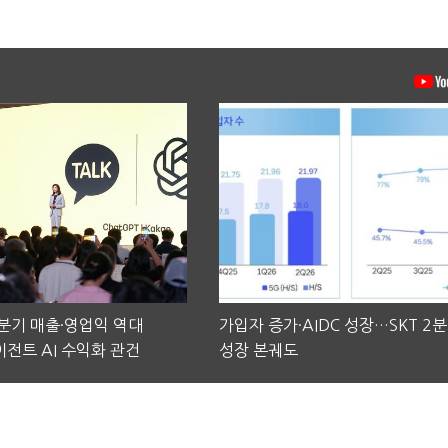
2분기 매출·영업익 역대
가입자 증가·AIDC 성장…SKT 2
전트 AI 수익화 관건
성장 본궤도