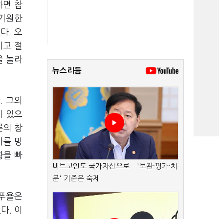
하면 참
 기원한
다. 오
키고 절
을 놀라
뉴스리듬
. 그의
이 있으
론의 창
사를 망
황을 빠
비트코인도 국가자산으로…'보관·평가·처
분' 기준은 숙제
-푸욜은
다. 이