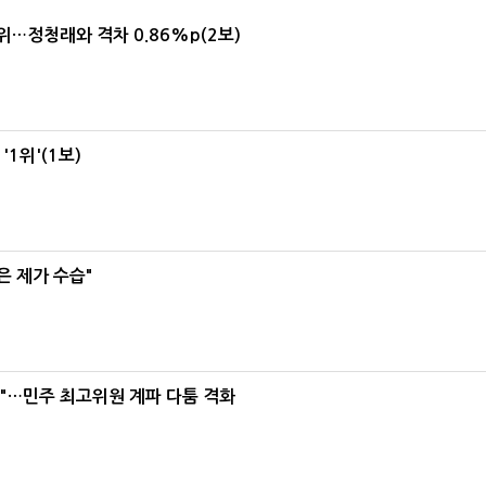
1위…정청래와 격차 0.86%p(2보)
1위'(1보)
은 제가 수습"
라"…민주 최고위원 계파 다툼 격화