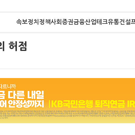
속보
정치
정책
사회
증권
금융
산업
테크
유통
건설
의 허점