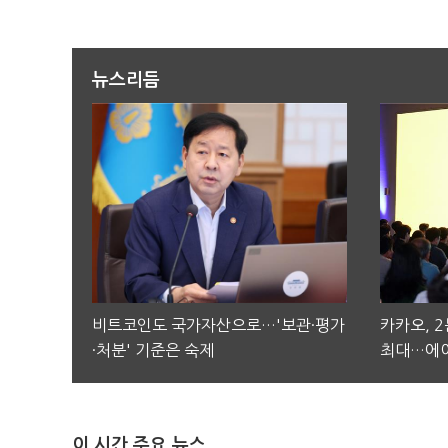
뉴스리듬
비트코인도 국가자산으로…'보관·평가
카카오, 
·처분' 기준은 숙제
최대…에이
이 시간 주요 뉴스