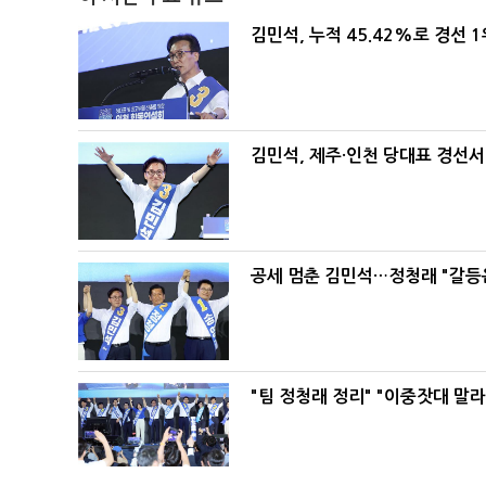
김민석, 누적 45.42%로 경선 
김민석, 제주·인천 당대표 경선서 '
공세 멈춘 김민석…정청래 "갈등
"팀 정청래 정리" "이중잣대 말