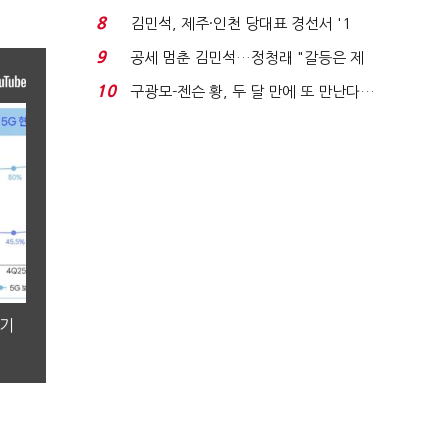
청래와 격차 0.86%p(...
8
김민석, 제주·인천 당대표 경선서 '1
위'(1보)...
9
공세 멈춘 김민석…정청래 "갈등은 제
가 수습"
10
구광모-젠슨 황, 두 달 만에 또 만난다…
로봇·AI 등 논...
분기