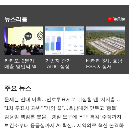
뉴스리듬
카카오, 2분기
가입자 증가
배터리 3사, 호남
매출·영업익 역대
·AIDC 성장…
ESS 시장서
최대…에이전트
SKT 2분기 성장
‘격돌’
AI 수익화 관건
본궤도
주요 뉴스
문제는 전대 이후…선호투표제로 뒤집힐 땐 '지지층
불복'
"1차 투표서 과반" "게임 끝"…호남대전 앞두고 '충돌'
김용범 책임론 봇물…경질 요구에 'ETF 특검' 주장까지
보건소부터 응급실까지 AI 확산…지역의료 혁신 본격화