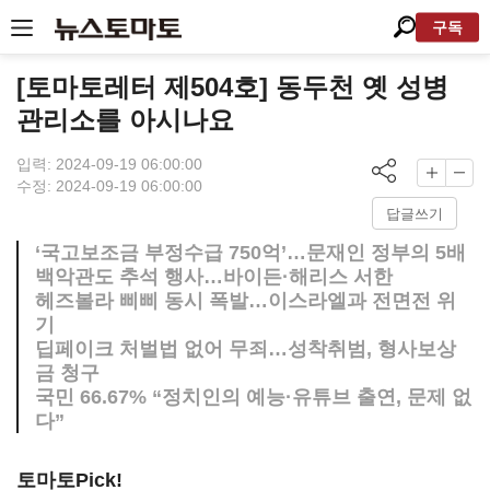
구독
[토마토레터 제504호] 동두천 옛 성병
관리소를 아시나요
입력: 2024-09-19 06:00:00
수정: 2024-09-19 06:00:00
답글쓰기
‘국고보조금 부정수급 750억’…문재인 정부의 5배
백악관도 추석 행사…바이든·해리스 서한
헤즈볼라 삐삐 동시 폭발…이스라엘과 전면전 위
기
딥페이크 처벌법 없어 무죄…성착취범, 형사보상
금 청구
국민 66.67% “정치인의 예능·유튜브 출연, 문제 없
다”
토마토Pick!