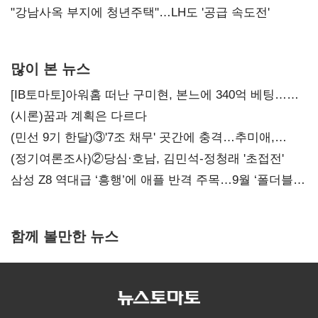
"강남사옥 부지에 청년주택"…LH도 '공급 속도전'
많이 본 뉴스
[IB토마토]아워홈 떠난 구미현, 본느에 340억 베팅…
가족 지배체제 구축
(시론)꿈과 계획은 다르다
(민선 9기 한달)③'7조 채무' 곳간에 충격…추미애,
20년만에 '비상재정' 선언 승부수
(정기여론조사)②당심·호남, 김민석-정청래 '초접전'
삼성 Z8 역대급 ‘흥행’에 애플 반격 주목…9월 ‘폴더블
대전’
함께 볼만한 뉴스