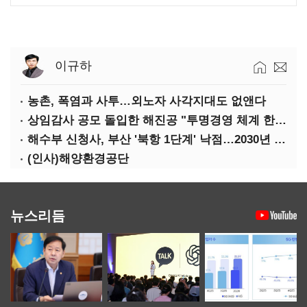
이규하
농촌, 폭염과 사투…외노자 사각지대도 없앤다
상임감사 공모 돌입한 해진공 "투명경영 체계 한층 강화"
해수부 신청사, 부산 '북항 1단계' 낙점…2030년 완공 목표
(인사)해양환경공단
뉴스리듬