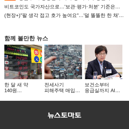
비트코인도 국가자산으로…'보관·평가·처분' 기준은
숙제
(현장+)"팔 생각 접고 호가 높여요"…'덜 똘똘한 한 채'
20억 키맞추기
함께 볼만한 뉴스
한 달 새 약
전세사기
보건소부터
140원
피해주택 매입
응급실까지 AI
급락…'역대급
1만호 돌파…
확산…지역의료
엔저'에 원화
누적 피해자
혁신 본격화
변곡점
4만278명