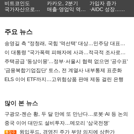
비트코인도
카카오, 2분기
가입자 증가
국가자산으로…'
매출·영업익 역대
·AIDC 성장…
보관·평가·처분'
최대…에이전트
SKT 2분기 성장
기준은 숙제
AI 수익화 관건
본궤도
주요 뉴스
송영길 측 "정청래, 국힘 '역선택' 대상…민주당 대표로
총선 지휘 못해"
이 대통령 "국가폭력 피해자에 사과…적극적 조사로
진실 밝혀야"
주택공급 '동상이몽'…정부·서울시 협력 없으면 '공수표'
'금융복합기업집단' 토스, 전 계열사 내부통제 표준화
ELS 이어 ETF까지…고위험상품 판매 제동 걸린 은행
많이 본 뉴스
구광모-젠슨 황, 두 달 만에 또 만난다…로봇·AI 등 논의
중국 이어 대만도 설비투자…메모리 ‘삼국전쟁’
윙입푸드, 경영진 주가 부양 의지에 상한가