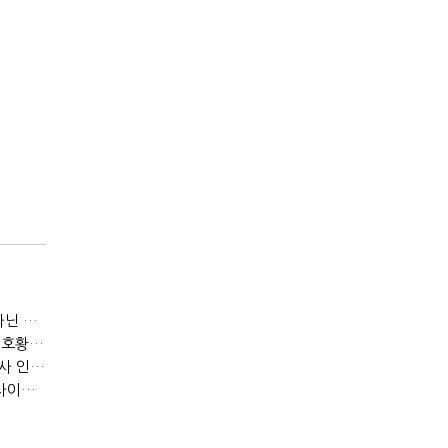
[IB토마토]JB금융 RORWA 2% 돌파…실적 견인은 은행 아닌 캐피탈
[IB토마토]KB금융, 비용 늘었는데 실적 효율은 개선…증권 호황 효과
[IB토마토]수협은행, 비이자이익 확대 늦어진다…공모운용사 인가 연말로
[IB토마토]지방은행 집단대출 성장 '제동'…입주절벽에 반사이익도 희박