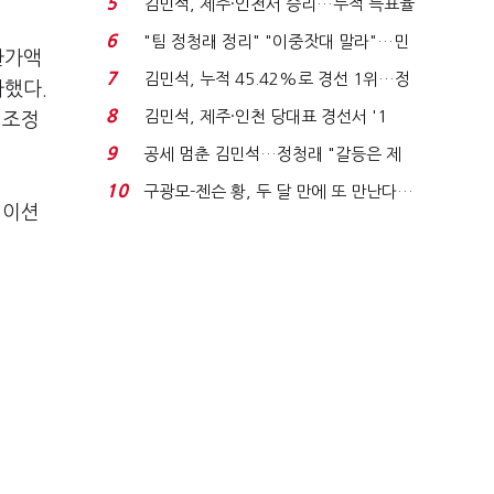
5
김민석, 제주·인천서 승리…누적 득표율
'1위 탈환'(종합)...
6
"팀 정청래 정리" "이중잣대 말라"…민
환가액
주 최고위원 계파 다...
7
김민석, 누적 45.42%로 경선 1위…정
가했다.
청래와 격차 0.86%p(...
8
김민석, 제주·인천 당대표 경선서 '1
 조정
위'(1보)...
9
공세 멈춘 김민석…정청래 "갈등은 제
가 수습"
10
구광모-젠슨 황, 두 달 만에 또 만난다…
레이션
로봇·AI 등 논...