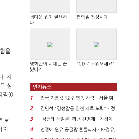
집다운 집이 필요하
편의점 전성시대
다
위험을
영화관의 시대는 끝
"CD로 구워오세요"
났다?
. 지
N은 상
인기뉴스
픽(0
1
전국 기름값 12주 연속 하락…서울 휘
발윳값 1909원...
2
김민석 "경선갈등 완전 제로 노력"…정
청래 "반명 공세 사...
3
'정청래 책임론' 꺼낸 친명계…친청계
로 보
는 추가투표 때리기...
아지
4
전쟁에 원유 공급망 흔들리자…K-정유,
에너지안보 핵심...