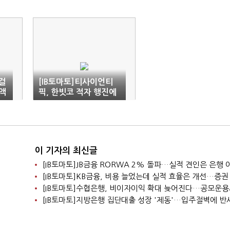
걸
[IB토마토]티사이언티
액
픽, 한빗코 적자 행진에
유동성 '악화'…유상증
자로 대응
이 기자의 최신글