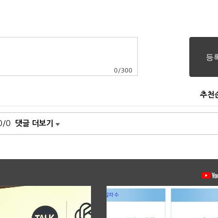
0
/
300
추천
0/0
댓글 더보기