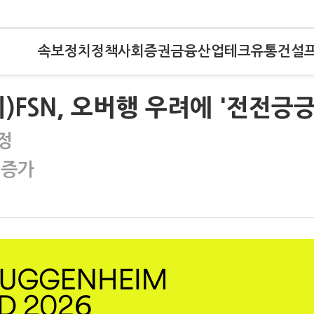
속보
정치
정책
사회
증권
금융
산업
테크
유통
건설
)FSN, 오버행 우려에 '전전긍긍
정
 증가