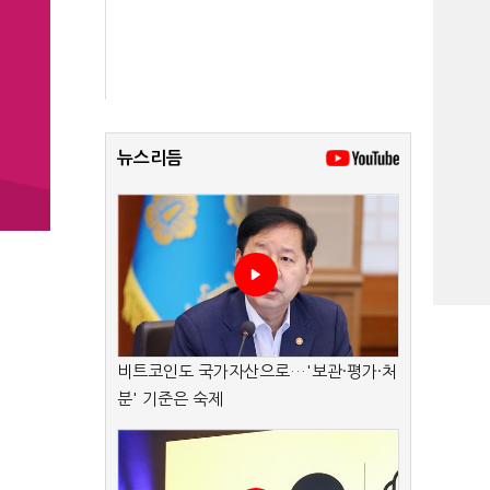
뉴스리듬
비트코인도 국가자산으로…'보관·평가·처
분' 기준은 숙제