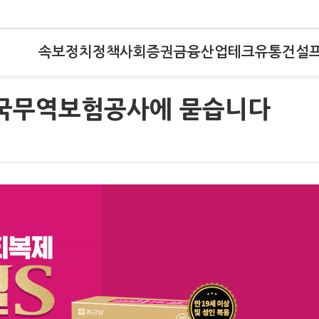
속보
정치
정책
사회
증권
금융
산업
테크
유통
건설
한국무역보험공사에 묻습니다