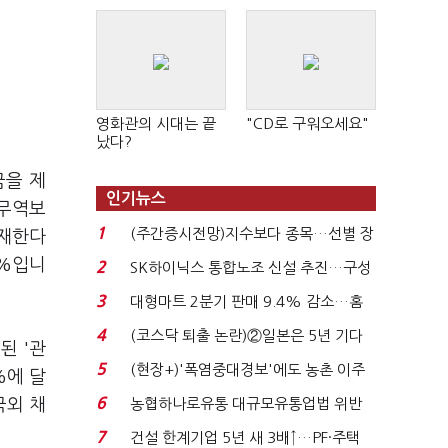
영화관의 시대는 끝
"CD로 구워오세요"
났다?
금을 제
인기뉴스
 무역보
1
(주간증시전망)지수보다 종목…선별 장
존재한다
세 이어진다...
 %입니
2
SK하이닉스 통합노조 신설 추진…구성
원 간 성과급 불...
3
대형마트 2분기 판매 9.4% 감소…홈
플러스 사태 여파...
4
(코스닥 퇴출 논란)②일본은 5년 기다
된 '관
려주는데 우리는 ...
5
(현장+)'폭염중대경보'에도 농촌 이주
%에 달
노동자는 강행군…'야...
6
국외 채
농협하나로유통 대규모유통업법 위반
적발…공정위, 과...
7
건설 한계기업 5년 새 3배↑…PF·주택