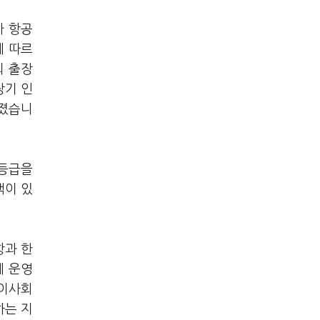
가 항공
에 따르
외 출장
장기 인
뤄졌습니
A등급을
책이 있
항과 한
에 운영
 이사회
하는 지