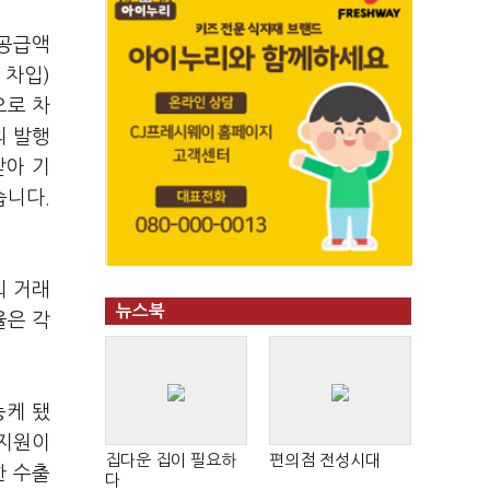
 공급액
 차입)
으로 차
의 발행
받아 기
습니다.
외 거래
뉴스북
율은 각
능케 됐
 지원이
집다운 집이 필요하
편의점 전성시대
한 수출
다