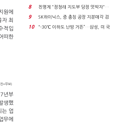
침체에 재무 ...
8
친명계 "정청래 지도부 당정 엇박자"…
융지원에
친청계 "신천지 오...
9
SK하이닉스, 중 충칭 공장 지분매각 검
융자 최
토?…“확정된 바...
10
“-30℃ 이하도 난방 거뜬”…삼성, 미 국
필수적입
립연구소와 개...
 어떠한
진=무보)
07년부
 발생했
되는 업
 업무에