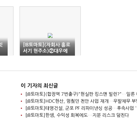
잇
[IB토마토](자회사 홀로
…
서기 현주소)②대우에
까
스티, 야심찬 출범 뒤 초
라한 추락
이 기자의 최신글
[IB토마토]태영건설, 군포 PF 리파이낸싱 성공…후속사업 
[IB토마토]한샘, 수익성 회복에도…지분 리스크 덮친다