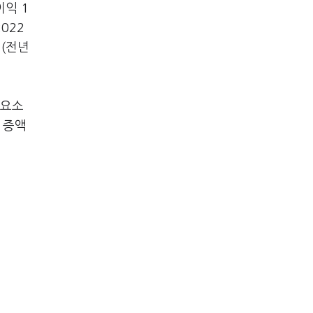
이익 1
022
원(전년
 요소
 증액