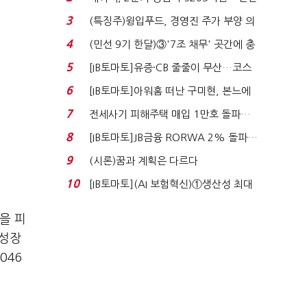
비 0.2% 감소...
3
(특징주)윙입푸드, 경영진 주가 부양 의
지에 상한가...
4
(민선 9기 한달)③'7조 채무' 곳간에 충
격…추미애, 20년...
5
[IB토마토]유증·CB 줄줄이 무산…코스
닥 벌점 급증에 ...
6
[IB토마토]아워홈 떠난 구미현, 본느에
340억 베팅…가...
7
전세사기 피해주택 매입 1만호 돌파…
누적 피해자 4만2...
8
[IB토마토]JB금융 RORWA 2% 돌파…
실적 견인은 은행 ...
9
(시론)꿈과 계획은 다르다
10
[IB토마토](AI 보험혁신)①생산성 최대
80% 개선…현실...
을 피
 성장
046