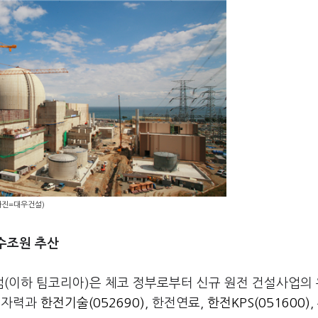
사진=대우건설)
수조원 추산
(이하 팀코리아)은 체코 정부로부터 신규 원전 건설사업의
원자력과
한전기술(052690)
, 한전연료,
한전KPS(051600)
,