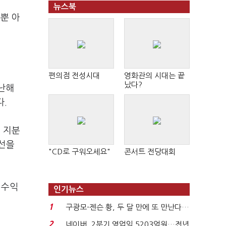
뉴스북
뿐 아
편의점 전성시대
영화관의 시대는 끝
났다?
지난해
다.
 지분
 선을
"CD로 구워오세요"
콘서트 전당대회
 수익
인기뉴스
1
구광모-젠슨 황, 두 달 만에 또 만난다…
로봇·AI 등 논...
2
네이버, 2분기 영업익 5203억원…전년