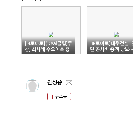
[IB토마토](Deal클립)두
[IB토마토]대우건설, 
산, 회사채 수요예측 흥
단 공사비 증액 낭보
행…350억원 초과 발행
수익성 개선 시그널될
권성중
뉴스북