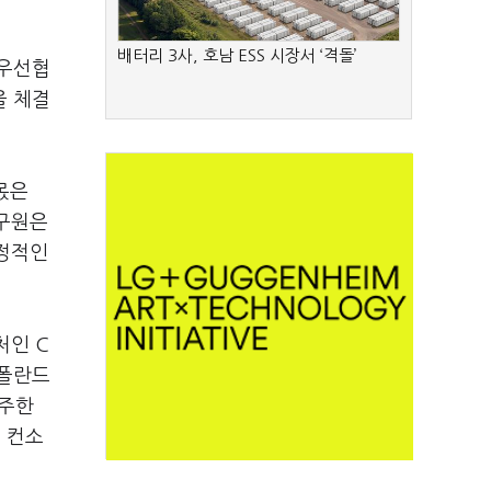
배터리 3사, 호남 ESS 시장서 ‘격돌’
 우선협
을 체결
몫은
연구원은
긍정적인
처인 C
 폴란드
수주한
 컨소