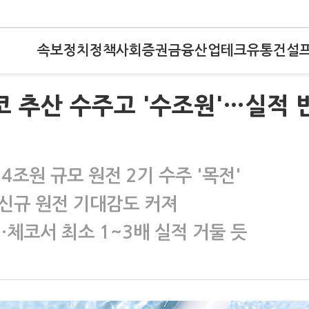
속보
정치
정책
사회
증권
금융
산업
테크
유통
건설
코 추산 수주고 '수조원'…실적 
4조원 규모 원전 2기 수주 '목전'
신규 원전 기대감도 커져
…체코서 최소 1~3배 실적 거둘 듯