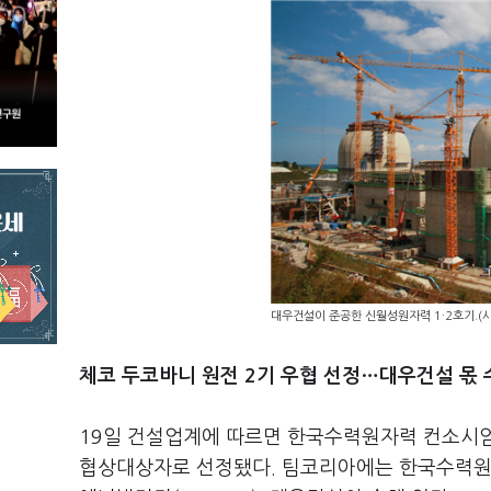
대우건설이 준공한 신월성원자력 1·2호기.(
체코 두코바니 원전 2기 우협 선정…대우건설 몫 
19일 건설업계에 따르면 한국수력원자력 컨소시엄
협상대상자로 선정됐다. 팀코리아에는 한국수력