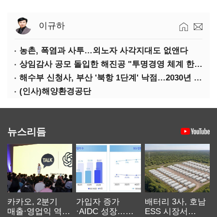
이규하
농촌, 폭염과 사투…외노자 사각지대도 없앤다
상임감사 공모 돌입한 해진공 "투명경영 체계 한층 강화"
해수부 신청사, 부산 '북항 1단계' 낙점…2030년 완공 목표
(인사)해양환경공단
뉴스리듬
카카오, 2분기
가입자 증가
배터리 3사, 호남
매출·영업익 역대
·AIDC 성장…
ESS 시장서