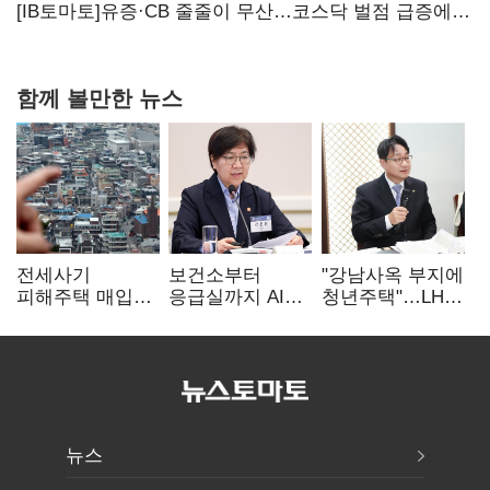
20년만에 '비상재정' 선언 승부수
[IB토마토]유증·CB 줄줄이 무산…코스닥 벌점 급증에
상폐 압박
함께 볼만한 뉴스
전세사기
보건소부터
"강남사옥 부지에
피해주택 매입
응급실까지 AI
청년주택"…LH도
1만호 돌파…
확산…지역의료
'공급 속도전'
누적 피해자
혁신 본격화
4만278명
뉴스