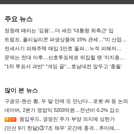
최대…에이전트
SKT 2분기 성장
‘격돌’
AI 수익화 관건
본궤도
주요 뉴스
정청래 때리는 '김용'…더 세진 '대통령 최측근' 입
트럼프, 폴리실리콘 파생상품에 15% 관세…"미 산업
재건"
전세사기 피해주택 매입 1만호 돌파…누적 피해자
4만278명
문제는 전대 이후…선호투표제로 뒤집힐 땐 '지지층
불복'
"1차 투표서 과반" "게임 끝"…호남대전 앞두고 '충돌'
많이 본 뉴스
구광모-젠슨 황, 두 달 만에 또 만난다…로봇·AI 등 논의
네이버, 2분기 영업익 5203억원…전년비 0.2% 감소
윙입푸드, 경영진 주가 부양 의지에 상한가
(민선 9기 한달)③'7조 채무' 곳간에 충격…추미애,