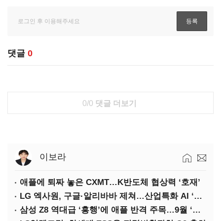
댓글
0
0/0
댓글 더보기
이보라
애플에 퇴짜 놓은 CXMT…K반도체 협상력 ‘호재’
LG 엑사원, 구글·알리바바 제쳐…산업특화 AI ‘속도’
삼성 Z8 역대급 ‘흥행’에 애플 반격 주목…9월 ‘폴더블 대전’