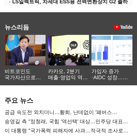
LS일렉트릭, 차세대 ESS용 전력변환장치 G2 출하
뉴스리듬
비트코인도
카카오, 2분기
가입자 증가
국가자산으로…'
매출·영업익 역대
·AIDC 성장…
보관·평가·처분'
최대…에이전트
SKT 2분기 성장
기준은 숙제
AI 수익화 관건
본궤도
주요 뉴스
공급 속도전 외치더니…황희, 난데없이 '폐버스
리모델링' 제안
송영길 측 "정청래, 국힘 '역선택' 대상…민주당 대표로
총선 지휘 못해"
이 대통령 "국가폭력 피해자에 사과…적극적 조사로