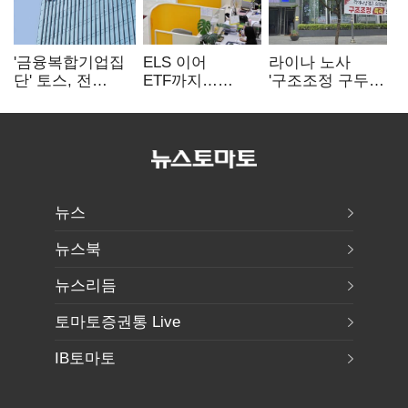
'금융복합기업집
ELS 이어
라이나 노사
단' 토스, 전
ETF까지…
'구조조정 구두
계열사 내부통제
고위험상품 판매
합의안' 도출
표준화
제동 걸린 은행
뉴스
뉴스북
뉴스리듬
토마토증권통 Live
IB토마토