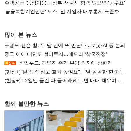
진실 밝혀야"
주택공급 '동상이몽'…정부·서울시 협력 없으면 '공수표'
'금융복합기업집단' 토스, 전 계열사 내부통제 표준화
많이 본 뉴스
구광모-젠슨 황, 두 달 만에 또 만난다…로봇·AI 등 논의
중국 이어 대만도 설비투자…메모리 ‘삼국전쟁’
윙입푸드, 경영진 주가 부양 의지에 상한가
(현장+)"팔 생각 접고 호가 높여요"…'덜 똘똘한 한 채'
20억 키맞추기
(현장+)"12일엔 물건 다 들어와요"…빈 매대 채우며 문
연 홈플러스
함께 볼만한 뉴스