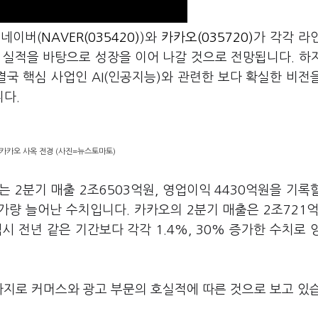
 네이버(
NAVER(035420)
)와
카카오(035720)
가 각각 라
 실적을 바탕으로 성장을 이어 나갈 것으로 전망됩니다
.
하
결국 핵심 사업인
AI(
인공지능
)
와 관련한 보다 확실한 비전
니다
.
카카오 사옥 전경 (사진=뉴스토마토)
버는
2
분기 매출
2
조
6503
억원
,
영업이익
4430
억원을 기록
가량 늘어난 수치입니다
.
카카오의
2
분기 매출은
2
조
721
역시 전년 같은 기간보다 각각
1.4%, 30%
증가한 수치로 
지로 커머스와 광고 부문의 호실적에 따른 것으로 보고 있