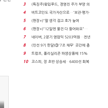
국전쟁’
3
(특징주)윙입푸드, 경영진 주가 부양 의
지에 상한가...
4
비트코인도 국가자산으로…'보관·평가·
처분' 기준은 ...
5
(현장+)"팔 생각 접고 호가 높여
요"…'덜 똘똘한 한 채' 20...
6
(현장+)"12일엔 물건 다 들어와요"…
빈 매대 채우며 문 연 ...
7
네이버, 2분기 영업익 5203억원…전년
비 0.2% 감소...
8
(민선 9기 한달)③'7조 채무' 곳간에 충
격…추미애, 20년...
9
트럼프, 폴리실리콘 파생상품에 15%
관세…"미 산업 재건"...
10
코스피, 장 초반 상승세…6400선 회복
시도