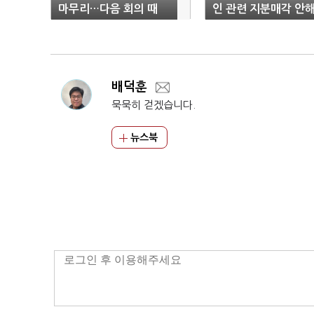
마무리…다음 회의 때
인 관련 지분매각 안해
처분"
배덕훈
묵묵히 걷겠습니다.
뉴스북