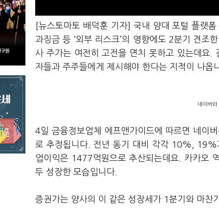
[뉴스토마토 배덕훈 기자] 국내 양대 포털 플랫폼
과징금 등
‘
외부 리스크
’
의 영향에도
2
분기 견조한
사 주가는 여전히 고전을 면치 못하고 있는데요
.
자들과 주주들에게 제시해야 한다는 지적이 나옵
네이버와 
4
일 금융정보업체 에프앤가이드에 따르면 네이
로 추정됩니다
.
전년 동기 대비 각각
10%, 19%
업이익은
1477
억원으로 추산되는데요
.
카카오 
두 성장한 모습입니다
.
증권가는 양사의 이 같은 성장세가
1
분기와 마찬가