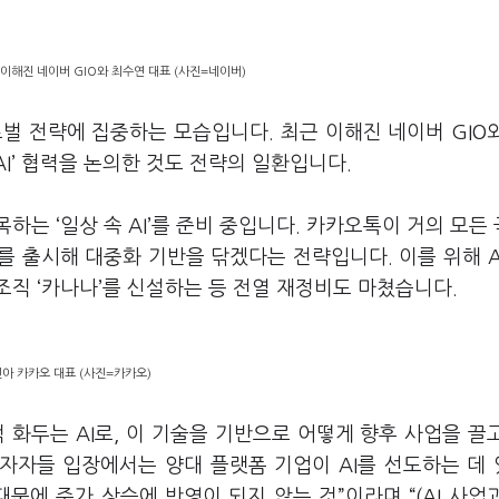
이해진 네이버 GIO와 최수연 대표 (사진=네이버)
글로벌 전략에 집중하는 모습입니다
.
최근 이해진 네이버
GIO
AI’
협력을 논의한 것도 전략의 일환입니다
.
접목하는
‘
일상 속
AI’
를 준비 중입니다
.
카카오톡이 거의 모든
를 출시해 대중화 기반을 닦겠다는 전략입니다
.
이를 위해
 조직
‘
카나나
’
를 신설하는 등 전열 재정비도 마쳤습니다
.
아 카카오 대표 (사진=카카오)
적 화두는
AI
로
,
이 기술을 기반으로 어떻게 향후 사업을 끌
투자자들 입장에서는 양대 플랫폼 기업이
AI
를 선도하는 데
때문에 주가 상승에 반영이 되지 않는 것
”
이라며
“(AI
사업