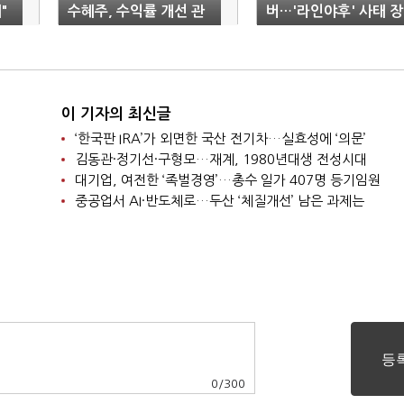
"
수혜주, 수익률 개선 관
버…'라인야후' 사태 장
건
기화에 '정부 책임론'
이 기자의 최신글
‘한국판 IRA’가 외면한 국산 전기차…실효성에 ‘의문’
김동관·정기선·구형모…재계, 1980년대생 전성시대
대기업, 여전한 ‘족벌경영’…총수 일가 407명 등기임원
중공업서 AI·반도체로…두산 ‘체질개선’ 남은 과제는
0
/
300