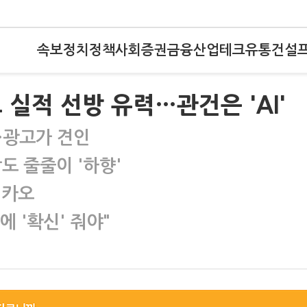
속보
정치
정책
사회
증권
금융
산업
테크
유통
건설
실적 선방 유력…관건은 'AI'
·광고가 견인
도 줄줄이 '하향'
네카오
 '확신' 줘야"