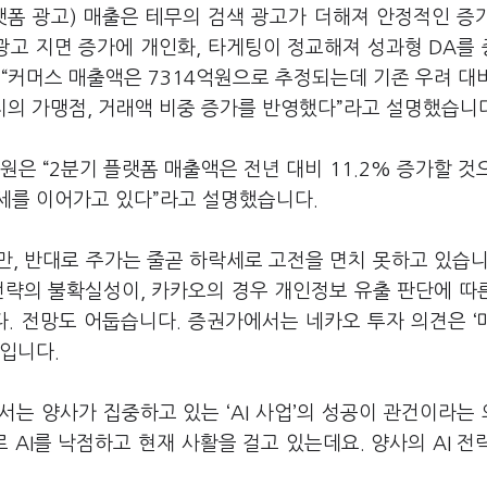
랫폼 광고
)
매출은 테무의 검색 광고가 더해져 안정적인 증
 광고 지면 증가에 개인화
,
타게팅이 정교해져 성과형
DA
를
서
“
커머스 매출액은
7314
억원으로 추정되는데 기존 우려 대
지의 가맹점
,
거래액 비중 증가를 반영했다
”
라고 설명했습니
구원은
“2
분기 플랫폼 매출액은 전년 대비
11.2%
증가할 것
세를 이어가고 있다
”
라고 설명했습니다
.
만
,
반대로 주가는 줄곧 하락세로 고전을 면치 못하고 있습
전략의 불확실성이
,
카카오의 경우 개인정보 유출 판단에 따
다
.
전망도 어둡습니다
.
증권가에서는 네카오 투자 의견은
‘
습입니다
.
해서는 양사가 집중하고 있는
‘AI
사업
’
의 성공이 관건이라는
로
AI
를 낙점하고 현재 사활을 걸고 있는데요
.
양사의
AI
전