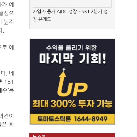
가가 예
가입자 증가·AIDC 성장…SKT 2분기 성
 중심으
장 본궤도
비 높지
다
.
으로 예
니다
.
네
른
151
매수
’
를
 의견이
략은 확