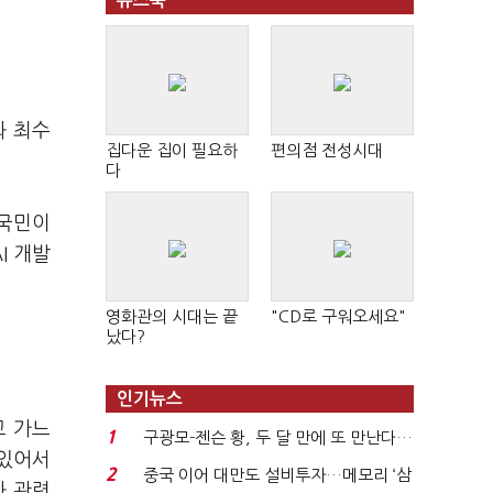
뉴스북
와 최수
집다운 집이 필요하
편의점 전성시대
다
 국민이
AI
개발
영화관의 시대는 끝
"CD로 구워오세요"
났다?
인기뉴스
고 가느
1
구광모-젠슨 황, 두 달 만에 또 만난다…
 있어서
로봇·AI 등 논...
2
중국 이어 대만도 설비투자…메모리 ‘삼
과 관련