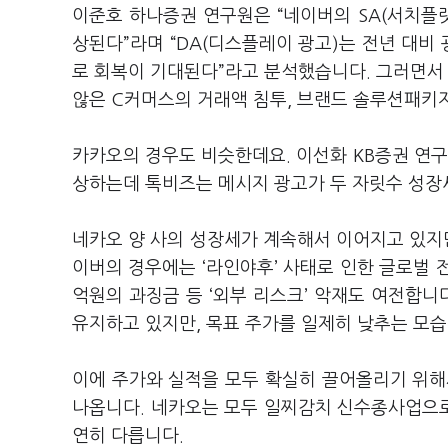
이준호 하나증권 연구원은
“
네이버의
SA(
서치플
상된다
”
라며
“DA(
디스플레이 광고
)
는 전년 대비
로 회복이 기대된다
”
라고 분석했습니다
.
그러면
않은
C
커머스의 거래액 침투
,
브랜드 솔루션패키
카카오의 경우도 비슷한데요
.
이선화
KB
증권 연
상하는데 톡비즈는 메시지 광고가 두 자릿수 성장
네카오 양 사의 성장세가 계속해서 이어지고 있지
이버의 경우에는
‘
라인야후
’
사태로 인한 글로벌 
억원의 과징금 등
‘
외부 리스크
’
악재도 여전합니
유지하고 있지만
,
목표 주가를 일제히 낮추는 모
이에 주가와 실적을 모두 확실히 끌어올리기 위
나옵니다
.
네카오는 모두 일찌감치 신수종사업으
연히 다릅니다
.