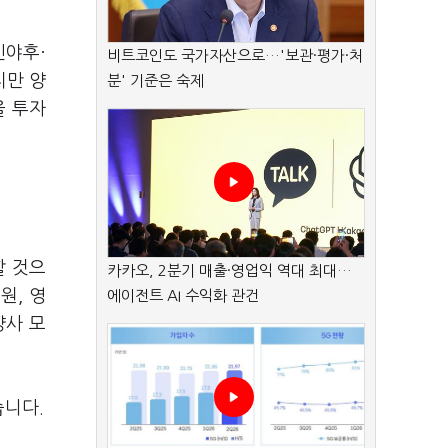
인야후·
비트코인도 국가자산으로…'보관·평가·처
지만 양
분' 기준은 숙제
을 투자
할 것으
카카오, 2분기 매출·영업익 역대 최대…
억원
,
영
에이전트 AI 수익화 관건
양사 모
습니다
.