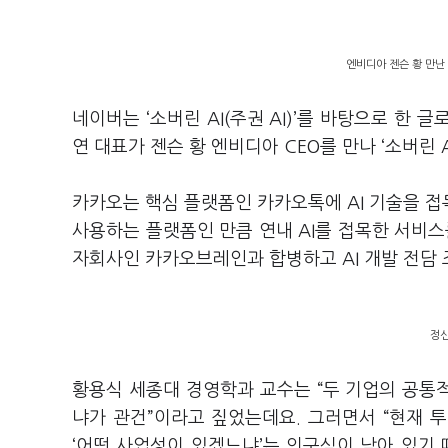
엔비디아 젠슨 황 만난 
네이버는
‘
소버린
AI(
주권
AI)
’를 바탕으로 한 
연 대표가 젠슨 황 엔비디아
CEO
를 만나
‘
소버린
카카오는 핵심 플랫폼인 카카오톡에
AI
기술을 
사용하는 플랫폼인 만큼 연내
AI
를 접목한 서비스
자회사인 카카오브레인과 합병하고
AI
개발 전담
정신
황용식 세종대 경영학과 교수는
“
두 기업의 공통
냐가 관건
”
이라고 짚었는데요
.
그러면서
“
현재 
‘
어떤 사업성이 있겠느냐
’
는 의구심이 남아 있기 