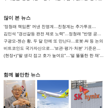
많이 본 뉴스
'정청래 책임론' 꺼낸 친명계…친청계는 추가투표
때리기
김민석 "경선갈등 완전 제로 노력"…정청래 "반명 공세
사과부터"
구광모-젠슨 황, 두 달 만에 또 만난다…로봇·AI 등 논의
비트코인도 국가자산으로…'보관·평가·처분' 기준은
숙제
(현장+)"팔 생각 접고 호가 높여요"…'덜 똘똘한 한 채'
20억 키맞추기
함께 볼만한 뉴스