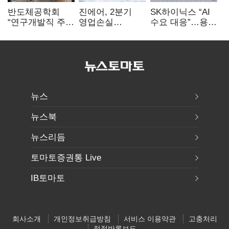
반도체공학회
진에어, 2분기
SK하이닉스 “AI
“연구개발직 주
영업손실
수요 대응”…용인
52시간제
731억…유가
·청주 팹에 54조
개선해야”
상승 여파
투자
뉴스
뉴스북
뉴스리듬
토마토증권통 Live
IB토마토
회사소개
개인정보취급방침
서비스 이용약관
고충처리
정정반론보도