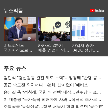
뉴스리듬
비트코인도
카카오, 2분기
가입자 증가
국가자산으로…'
매출·영업익 역대
·AIDC 성장…
보관·평가·처분'
최대…에이전트
SKT 2분기 성장
기준은 숙제
AI 수익화 관건
본궤도
주요 뉴스
김민석 "경선갈등 완전 제로 노력"…정청래 "반명 공세
사과부터"
공급 속도전 외치더니…황희, 난데없이 '폐버스
리모델링' 제안
송영길 측 "정청래, 국힘 '역선택' 대상…민주당 대표로
총선 지휘 못해"
이 대통령 "국가폭력 피해자에 사과…적극적 조사로
진실 밝혀야"
주택공급 '동상이몽'…정부·서울시 협력 없으면 '공수표'