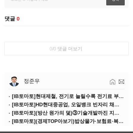
댓글
0
0/0
댓글 더보기
정준우
[IB토마토]현대제철, 전기로 늘릴수록 전기료 부담…저탄소 전환의 역설
[IB토마토]HD현대중공업, 오일뱅크 빈자리 채웠다…그룹 배당 핵심축 부상
[IB토마토](방산 원가의 덫)③기술개발까진 지원…수출은 각자도생
[IB토마토](경제TOP아보기)밥상물가·보험료·복구비…장마가 내미는 청구서