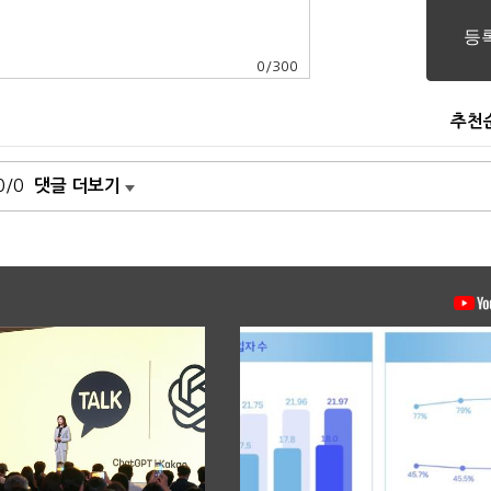
0
/
300
추천
0/0
댓글 더보기