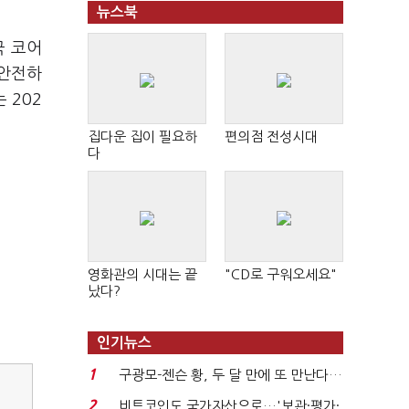
뉴스북
국 코어
 안전하
 202
집다운 집이 필요하
편의점 전성시대
다
영화관의 시대는 끝
"CD로 구워오세요"
났다?
인기뉴스
1
구광모-젠슨 황, 두 달 만에 또 만난다…
로봇·AI 등 논...
2
비트코인도 국가자산으로…'보관·평가·