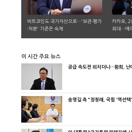
비트코인도 국가자산으로…'보관·평가
카카오, 
·처분' 기준은 숙제
최대…에이
이 시간 주요 뉴스
공급 속도전 외치더니…황희, 난
송영길 측 "정청래, 국힘 '역선