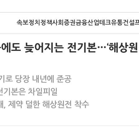
속보
정치
정책
사회
증권
금융
산업
테크
유통
건설
승에도 늦어지는 전기본…‘해상원
전기로 당장 내년에 준공
전기본은 차일피일
대, 제약 덜한 해상원전 착수