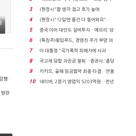
처분' 기준은 ...
3
(현장+)"팔 생각 접고 호가 높여
요"…'덜 똘똘한 한 채' 20...
4
(현장+)"12일엔 물건 다 들어와요"…
국
빈 매대 채우며 문 연 ...
5
중국 이어 대만도 설비투자…메모리 ‘삼
국전쟁’
6
(특징주)윙입푸드, 경영진 주가 부양 의
지에 상한가...
7
이 대통령 "국가폭력 피해자에 사과…
적극적 조사로 진...
8
국고채 담합 과징금 철퇴…증권사 '충당
금 폭탄' 우려...
9
카카오, 올해 임금협약 최종 타결…연봉
(단독)법원엔 "가치 0원"이라더니…소송 중 '500원 유증' 강행한 라인게임즈
6.3% 인상·격려...
10
네이버, 2분기 영업익 5203억원…전년
비 0.2% 감소...
(단독)한공회, 'CB 뻥튀기' 논란 평가모형 한계 인정…당국 방관 속 장부 왜곡 수두룩