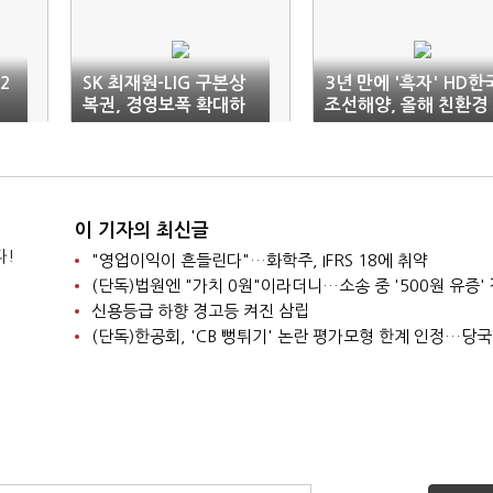
2
SK 최재원-LIG 구본상
3년 만에 '흑자' HD한
복권, 경영보폭 확대하
조선해양, 올해 친환경
나
선 수주 순항
이 기자의 최신글
다!
"영업이익이 흔들린다"…화학주, IFRS 18에 취약
신용등급 하향 경고등 켜진 삼립