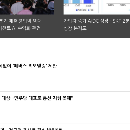
2분기 매출·영업익 역대
가입자 증가·AIDC 성장…SKT 2
전트 AI 수익화 관건
성장 본궤도
데없이 '폐버스 리모델링' 제안
택' 대상…민주당 대표로 총선 지휘 못해"