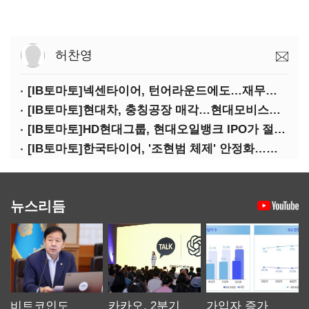
허찬영
[IB토마토]넥센타이어, 턴어라운드에도…재무건전성 '적신호'
[IB토마토]현대차, 충칭공장 매각…현대모비스에도 연쇄 '악영향'
[IB토마토]HD현대그룹, 현대오일뱅크 IPO가 절실한 이유는
[IB토마토]한국타이어, '조현범 체제' 안정화…신사업 투자 재시동
뉴스리듬
비트코인도
카카오, 2분기
가입자 증가