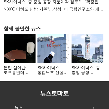
SK하이닉스, 중 충칭 공장 지분매각 검토?…“확정된 바
없어”
“-30℃ 이하도 난방 거뜬”…삼성, 미 국립연구소와 개발
협력
함께 볼만한 뉴스
본업 살아난
SK하이닉스
SK하이닉스, 중
코오롱인더
통합노조 신설
충칭 공장
·HS효성…AI·
추진…구성원간
지분매각
배터리 소재로
성과급 불만 확산
검토?…“확정된
보폭 확대
바 없어”
뉴스