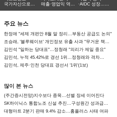
국가자산으로…'
매출·영업익 역대
·AIDC 성장…
보관·평가·처분'
최대…에이전트
SKT 2분기 성장
기준은 숙제
AI 수익화 관건
본궤도
주요 뉴스
한정애 "세제 개편안 8월 말 정리…부동산 공급도 논의"
조승래, '블루웨이브' 개인정보 유출 사과 "무거운 책임
통감"
김민석 "일하는 당대표"…정청래 "의리가 제일 중요"
김민석, 누적 45.42%로 경선 1위…정청래와 격차
0.86%p(2보)
김민석, 제주·인천 당대표 경선서 '1위'(1보)
많이 본 뉴스
(주간증시전망)지수보다 종목…선별 장세 이어진다
SK하이닉스 통합노조 신설 추진…구성원간 성과급
불만 확산
대형마트 2분기 판매 9.4% 감소…홈플러스 사태 여파