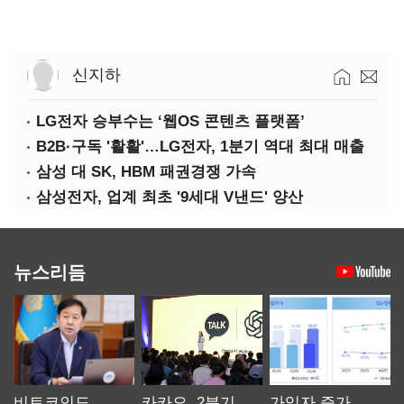
신지하
LG전자 승부수는 ‘웹OS 콘텐츠 플랫폼’
B2B·구독 '활활'…LG전자, 1분기 역대 최대 매출
삼성 대 SK, HBM 패권경쟁 가속
삼성전자, 업계 최초 '9세대 V낸드' 양산
뉴스리듬
비트코인도
카카오, 2분기
가입자 증가