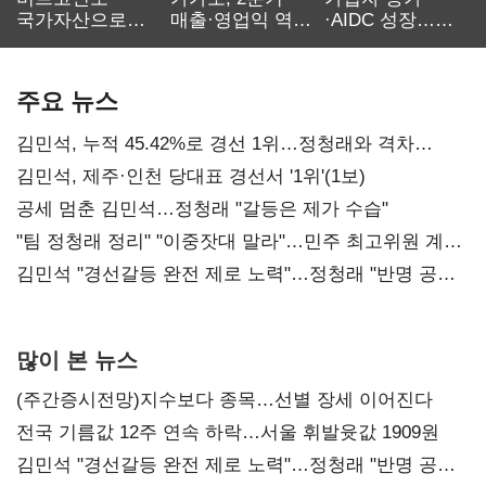
국가자산으로…'
매출·영업익 역대
·AIDC 성장…
보관·평가·처분'
최대…에이전트
SKT 2분기 성장
기준은 숙제
AI 수익화 관건
본궤도
주요 뉴스
김민석, 누적 45.42%로 경선 1위…정청래와 격차
0.86%p(2보)
김민석, 제주·인천 당대표 경선서 '1위'(1보)
공세 멈춘 김민석…정청래 "갈등은 제가 수습"
"팀 정청래 정리" "이중잣대 말라"…민주 최고위원 계파
다툼 격화
김민석 "경선갈등 완전 제로 노력"…정청래 "반명 공세
사과부터"
많이 본 뉴스
(주간증시전망)지수보다 종목…선별 장세 이어진다
전국 기름값 12주 연속 하락…서울 휘발윳값 1909원
김민석 "경선갈등 완전 제로 노력"…정청래 "반명 공세