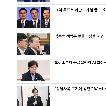
"1차 투표서 과반" "게임 끝"…
김용범 책임론 봇물…경질 요구에 
보건소부터 응급실까지 AI 확산
"강남사옥 부지에 청년주택"…LH