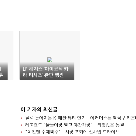
대
LF 헤지스 ‘아이코닉 카
투
라 티셔츠’ 완판 행진
이 기자의 최신글
날로 높아지는 K-패션·뷰티 인기…이커머스는 역직구 키운
레고랜드 "물놀이장 열고 야간개장"…티켓값은 동결
"치킨엔 수제맥주"…시장 포화에 신사업 드라이브