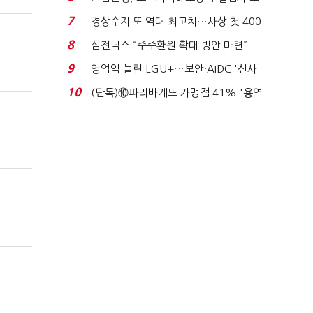
이스피싱 공시 ...
7
경상수지 또 역대 최고치…사상 첫 400
억달러에 '3% 성...
8
삼전닉스 “주주환원 확대 방안 마련”…
로이터에 성명...
9
영업익 늘린 LGU+…보안·AIDC '신사
업 드라이브'...
10
(단독)⑩파리바게뜨 가맹점 41% '용역
제빵기사 없어'…고...