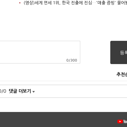
(영상)세계 면세 1위, 한국 진출에 진심…'매출 증빙' 물어
0
/
300
추천
0/0
댓글 더보기