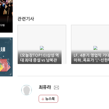
관련기사
(오늘장TOP10)삼성 역
LF, 4분기 영업익 기
대 최대 증설 vs 남북관
이하..목표가 '↓'-신한
계 훈풍
자
최유라
뉴스북