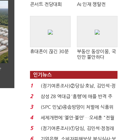
콘서트 전당대회
AI 인재 쟁탈전
휴대폰이 끊긴 30분
부동산 동상이몽, 국
민만 불안하다
’
인기뉴스
1
(정기여론조사)②당심·호남, 김민석-정
청래 '초접전'...
2
삼성 Z8 역대급 ‘흥행’에 애플 반격 주
목…9월 ‘폴...
3
(SPC 민낯)④솜방망이 처벌에 식품위
생법 위반 반복...
4
세제개편에 ‘불안·불만’…오세훈 "전월
세 구하기 더 ...
5
(정기여론조사)①당심, 김민석·정청래
'초접전'…대통령 ...
6
기업은행, 소비자피해보상 부실심사·보