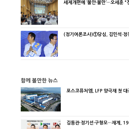
세제개편에 ‘불안·불만’…오세훈 "
(정기여론조사)①당심, 김민석·정청
함께 볼만한 뉴스
포스코퓨처엠, LFP 양극재 첫 대
김동관·정기선·구형모…재계, 1