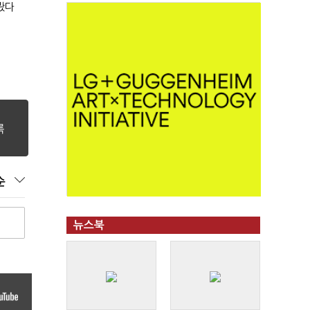
봤다
순
뉴스북