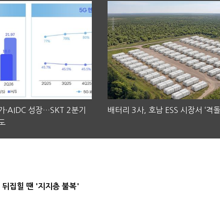
·AIDC 성장…SKT 2분기
배터리 3사, 호남 ESS 시장서 ‘격돌
도
뒤집힐 땐 '지지층 불복'