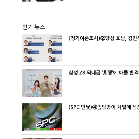
인기 뉴스
(정기여론조사)②당심·호남, 김민석
삼성 Z8 역대급 ‘흥행’에 애플 반격
(SPC 민낯)④솜방망이 처벌에 