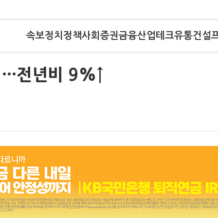
속보
정치
정책
사회
증권
금융
산업
테크
유통
건설
···전년비 9%↑