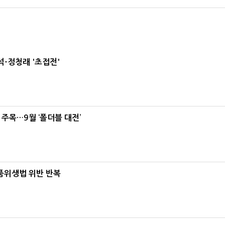
-정청래 '초접전'
 주목…9월 ‘폴더블 대전’
식품위생법 위반 반복