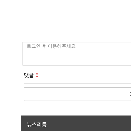
댓글
0
뉴스리듬