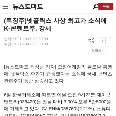
구독
(특징주)넷플릭스 사상 최고가 소식에
K-콘텐트주, 강세
입력: 2021-10-06 09:30:00
수정: 2021-10-06 09:30:00
답글쓰기
[뉴스토마토 최성남 기자] 오징어게임의 글로벌 흥행
에 넷플릭스 주가가 급등했다는 소식에 국내 콘텐츠
관련주가 동반 상승하고 있다.
6일 한국거래소에 따르면 이날 오전 9시22분
제이콘
텐트리(036420)
는 전날 대비 3.00% 오른 5만5000원
에 거래되고 있다.
CJ ENM(035760)
(2.21%),
스튜디
오드래곤(253450)
(0.77%),
큐브엔터(182360)
(3.7