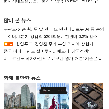
현대지에프홀딩스, 2분기 영업익 15.6%↑…500억 규모
자사주 매입
많이 본 뉴스
구광모-젠슨 황, 두 달 만에 또 만난다…로봇·AI 등 논의
네이버, 2분기 영업익 5203억원…전년비 0.2% 감소
윙입푸드, 경영진 주가 부양 의지에 상한가
중국 이어 대만도 설비투자…메모리 ‘삼국전쟁’
비트코인도 국가자산으로…'보관·평가·처분' 기준은
숙제
함께 볼만한 뉴스