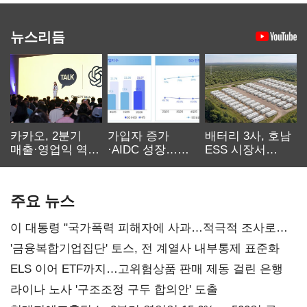
뉴스리듬
카카오, 2분기
가입자 증가
배터리 3사, 호남
매출·영업익 역대
·AIDC 성장…
ESS 시장서
최대…에이전트
SKT 2분기 성장
‘격돌’
AI 수익화 관건
본궤도
주요 뉴스
이 대통령 "국가폭력 피해자에 사과…적극적 조사로
진실 밝혀야"
'금융복합기업집단' 토스, 전 계열사 내부통제 표준화
ELS 이어 ETF까지…고위험상품 판매 제동 걸린 은행
라이나 노사 '구조조정 구두 합의안' 도출