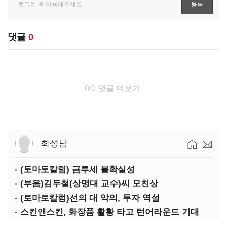
댓글
0
0/0
댓글 더보기
최성남
(토마토칼럼) 금투세 불확실성
(부음)김두철(상명대 교수)씨 모친상
(토마토칼럼)선의 대 악의, 투자 역설
스킨앤스킨, 화장품 활황 타고 턴어라운드 기대