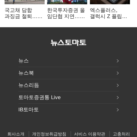
국고채 담합
한국투자증권 올
엑스플러스,
과징금 철퇴…
임단협 지연…
갤럭시 Z 플립8·
증권사 '충당금
8월에도 미타결
폴드8 전용
폭탄' 우려
액세서리 출시
뉴스
뉴스북
뉴스리듬
토마토증권통 Live
IB토마토
회사소개
개인정보취급방침
서비스 이용약관
고충처리