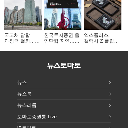
국고채 담합
한국투자증권 올
엑스플러스,
과징금 철퇴…
임단협 지연…
갤럭시 Z 플립8·
증권사 '충당금
8월에도 미타결
폴드8 전용
폭탄' 우려
액세서리 출시
뉴스
뉴스북
뉴스리듬
토마토증권통 Live