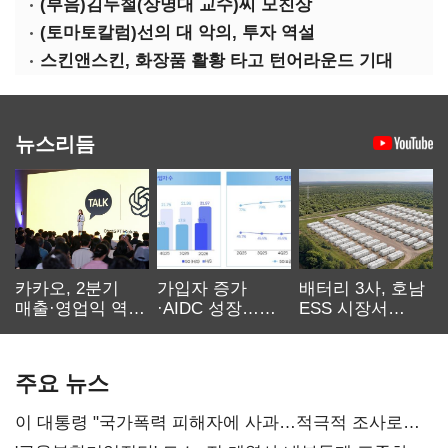
(부음)김두철(상명대 교수)씨 모친상
(토마토칼럼)선의 대 악의, 투자 역설
스킨앤스킨, 화장품 활황 타고 턴어라운드 기대
뉴스리듬
카카오, 2분기
가입자 증가
배터리 3사, 호남
매출·영업익 역대
·AIDC 성장…
ESS 시장서
최대…에이전트
SKT 2분기 성장
‘격돌’
AI 수익화 관건
본궤도
주요 뉴스
이 대통령 "국가폭력 피해자에 사과…적극적 조사로