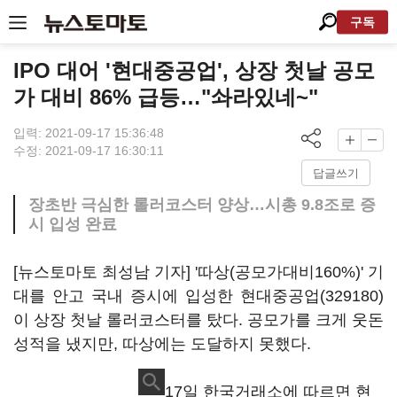
구독
IPO 대어 '현대중공업', 상장 첫날 공모
가 대비 86% 급등…"솨라있네~"
입력: 2021-09-17 15:36:48
수정: 2021-09-17 16:30:11
답글쓰기
장초반 극심한 롤러코스터 양상…시총 9.8조로 증
시 입성 완료
[뉴스토마토 최성남 기자] '따상(공모가대비160%)' 기
대를 안고 국내 증시에 입성한
현대중공업(329180)
이 상장 첫날 롤러코스터를 탔다. 공모가를 크게 웃돈
성적을 냈지만, 따상에는 도달하지 못했다.
17일 한국거래소에 따르면 현