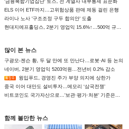
진실 밝혀야"
'금융복합기업집단' 토스, 전 계열사 내부통제 표준화
ELS 이어 ETF까지…고위험상품 판매 제동 걸린 은행
라이나 노사 '구조조정 구두 합의안' 도출
현대지에프홀딩스, 2분기 영업익 15.6%↑…500억 규모
자사주 매입
많이 본 뉴스
구광모-젠슨 황, 두 달 만에 또 만난다…로봇·AI 등 논의
네이버, 2분기 영업익 5203억원…전년비 0.2% 감소
윙입푸드, 경영진 주가 부양 의지에 상한가
중국 이어 대만도 설비투자…메모리 ‘삼국전쟁’
비트코인도 국가자산으로…'보관·평가·처분' 기준은
숙제
함께 볼만한 뉴스