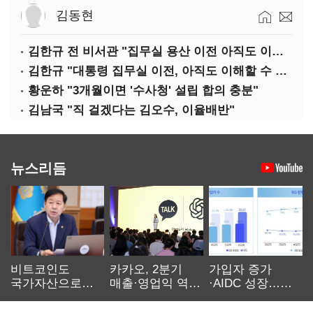
김동현
김한규 전 비서관 "집무실 용산 이전 아직도 이해 못 해…독단 우려"
김한규 "대통령 집무실 이전, 아직도 이해할 수 없는 결정"
황운하 "3개월이면 '수사청' 설립 합의 충분"
김남국 "직 걸겠다는 김오수, 이율배반"
뉴스리듬
비트코인도
카카오, 2분기
가입자 증가
국가자산으로…'
매출·영업익 역대
·AIDC 성장…
보관·평가·처분'
최대…에이전트
SKT 2분기 성장
기준은 숙제
AI 수익화 관건
본궤도