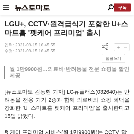
구독
LGU+, CCTV·원격급식기 포함한 U+스
마트홈 '펫케어 프리미엄' 출시
입력: 2021-09-15 16:45:55
수정: 2021-09-15 16:45:55
답글쓰기
월 1만9900원…의료비·반려동물 전문 쇼핑몰 할인
제공
[뉴스토마토 김동현 기자]
LG유플러스(032640)
는 반
려동물 전용 기기 2종과 함께 의료비와 쇼핑 혜택을
강화한 'U+스마트홈 펫케어 프리미엄'을 출시한다고
15일 밝혔다.
펫케어 프리미엄 서비스(월 1만9900원)는 CCTV '맘