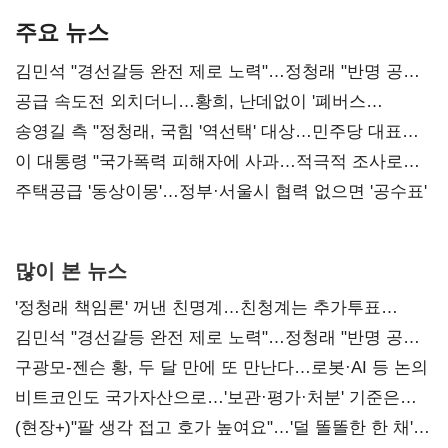
주요 뉴스
김민석 "경선갈등 완전 제로 노력"…정청래 "반명 공세
사과부터"
공급 속도전 외치더니…황희, 난데없이 '폐버스
리모델링' 제안
송영길 측 "정청래, 국힘 '역선택' 대상…민주당 대표로
총선 지휘 못해"
이 대통령 "국가폭력 피해자에 사과…적극적 조사로
진실 밝혀야"
주택공급 '동상이몽'…정부·서울시 협력 없으면 '공수표'
많이 본 뉴스
'정청래 책임론' 꺼낸 친명계…친청계는 추가투표
때리기
김민석 "경선갈등 완전 제로 노력"…정청래 "반명 공세
사과부터"
구광모-젠슨 황, 두 달 만에 또 만난다…로봇·AI 등 논의
비트코인도 국가자산으로…'보관·평가·처분' 기준은
숙제
(현장+)"팔 생각 접고 호가 높여요"…'덜 똘똘한 한 채'