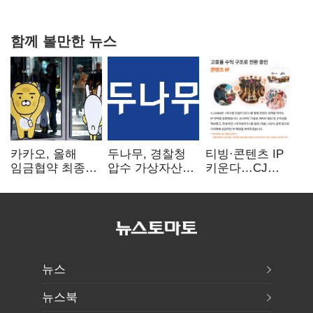
20억 키맞추기
함께 볼만한 뉴스
카카오, 올해
두나무, 경찰청
티빙·콘텐츠 IP
임금협약 최종
압수 가상자산
키운다…CJ
타결…연봉 6.3%
보관 맡는다…
ENM, 하반기
인상·격려금
커스터디 사업
글로벌 확장 가속
300만원
최종 낙찰
뉴스
뉴스북