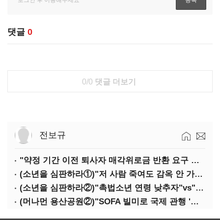
댓글
0
0/0
댓글 더보기
전보규
"약정 기간 이전 퇴사자 매각위로금 반환 요구 타당"
(소년을 심판하라①)"저 사람 죽여도 감옥 안 가죠"…법 비웃는 소년들
(소년을 심판하라②)"촉법소년 연령 낮추자"vs"안된다"…논쟁만 반복
(머나먼 용산공원②)"SOFA 빌미로 국제 관행 '오염자 부담원칙' 무시"