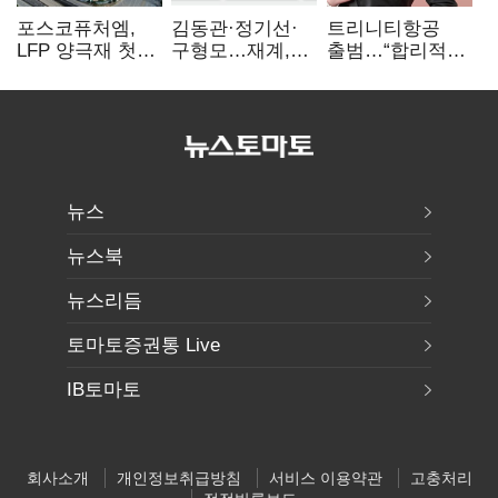
포스코퓨처엠,
김동관·정기선·
트리니티항공
LFP 양극재 첫
구형모…재계,
출범…“합리적
대규모 공급…
1980년대생
가격·기대 이상
ESS 시장 공략
전성시대
서비스로 승부”
뉴스
뉴스북
뉴스리듬
토마토증권통 Live
IB토마토
회사소개
개인정보취급방침
서비스 이용약관
고충처리