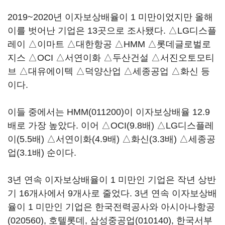
2019~2020년 이자보상배율이 1 미만이었지만 올해
이를 벗어난 기업은 13곳으로 조사됐다. △LG디스플
레이 △이마트 △대한항공 △HMM △롯데글로벌로
지스 △OCI △서연이화 △두산건설 △서진오토모티
브 △대유에이텍 △덕양산업 △세종공업 △화신 등
이다.
이들 중에서는
HMM(011200)
이 이자보상배율 12.9
배로 가장 높았다. 이어 △OCI(9.8배) △LG디스플레
이(5.5배) △서연이화(4.9배) △화신(3.3배) △세종공
업(3.1배) 순이다.
3년 연속 이자보상배율이 1 미만인 기업은 작년 상반
기 16개사에서 9개사로 줄었다. 3년 연속 이자보상배
율이 1 미만인 기업은 한국전력공사와
아시아나항공
(020560)
, 호텔롯데,
삼성중공업(010140)
, 한국서부