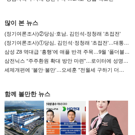
많이 본 뉴스
(정기여론조사)②당심·호남, 김민석-정청래 '초접전'
(정기여론조사)①당심, 김민석·정청래 '초접전'…대통령
지지도 '50% 아래로'(종합)
삼성 Z8 역대급 ‘흥행’에 애플 반격 주목…9월 ‘폴더블
대전’
삼전닉스 “주주환원 확대 방안 마련”…로이터에 성명
보내
세제개편에 ‘불안·불만’…오세훈 "전월세 구하기 더
힘들어질 것"
함께 볼만한 뉴스