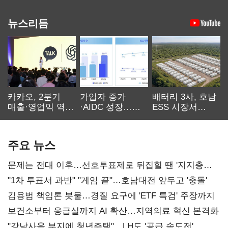
뉴스리듬
카카오, 2분기
가입자 증가
배터리 3사, 호남
매출·영업익 역대
·AIDC 성장…
ESS 시장서
최대…에이전트
SKT 2분기 성장
‘격돌’
AI 수익화 관건
본궤도
주요 뉴스
문제는 전대 이후…선호투표제로 뒤집힐 땐 '지지층
불복'
"1차 투표서 과반" "게임 끝"…호남대전 앞두고 '충돌'
김용범 책임론 봇물…경질 요구에 'ETF 특검' 주장까지
보건소부터 응급실까지 AI 확산…지역의료 혁신 본격화
"강남사옥 부지에 청년주택"…LH도 '공급 속도전'