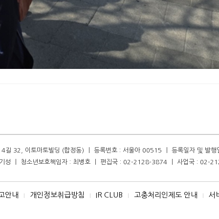
길 32, 이토마토빌딩 (합정동) ㅣ 등록번호 : 서울아 00515 ㅣ 등록일자 및 발행일자 :
성 ㅣ 청소년보호책임자 : 최병호 ㅣ 편집국 : 02-2128-3874 ㅣ 사업국 : 02-21
고안내
개인정보취급방침
IR CLUB
고충처리인제도 안내
서
I
I
I
I