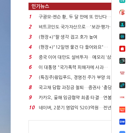
인기뉴스
1
구광모-젠슨 황, 두 달 만에 또 만난다…
로봇·AI 등 논...
2
비트코인도 국가자산으로…'보관·평가·
처분' 기준은 ...
3
(현장+)"팔 생각 접고 호가 높여
요"…'덜 똘똘한 한 채' 20...
4
(현장+)"12일엔 물건 다 들어와요"…
빈 매대 채우며 문 연 ...
5
중국 이어 대만도 설비투자…메모리 ‘삼
국전쟁’
6
이 대통령 "국가폭력 피해자에 사과…
적극적 조사로 진...
7
(특징주)윙입푸드, 경영진 주가 부양 의
지에 상한가...
8
국고채 담합 과징금 철퇴…증권사 '충당
금 폭탄' 우려...
9
카카오, 올해 임금협약 최종 타결…연봉
6.3% 인상·격려...
10
네이버, 2분기 영업익 5203억원…전년
비 0.2% 감소...