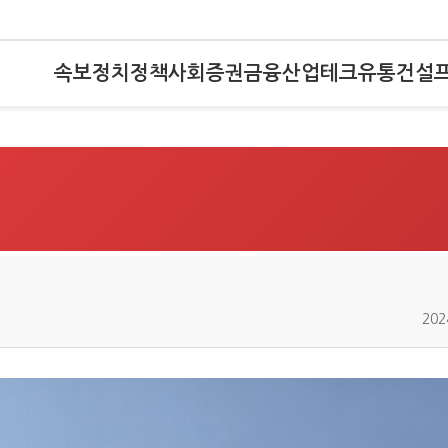
속보
정치
정책
사회
증권
금융
산업
테크
유통
건설
202