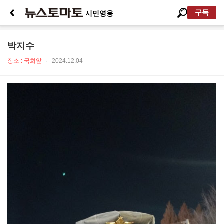
구독
시민영웅
박지수
장소 : 국회앞
·
2024.12.04