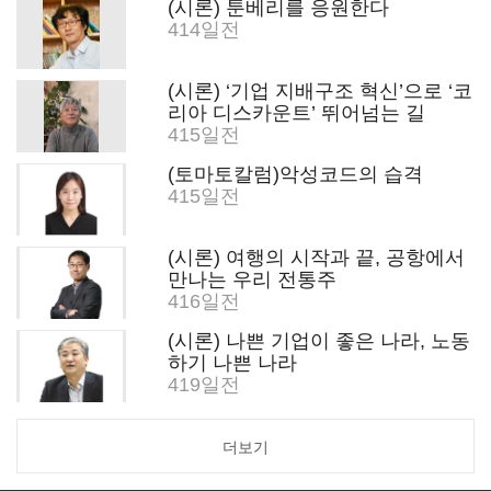
(시론) 툰베리를 응원한다
414일전
(시론) ‘기업 지배구조 혁신’으로 ‘코
리아 디스카운트’ 뛰어넘는 길
415일전
(토마토칼럼)악성코드의 습격
415일전
(시론) 여행의 시작과 끝, 공항에서
만나는 우리 전통주
416일전
(시론) 나쁜 기업이 좋은 나라, 노동
하기 나쁜 나라
419일전
더보기