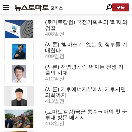
구독
포커스
(토마토칼럼) 국정기획위의 '퇴짜'와
검찰
408일전
(시론) ‘받아쓰기’ 없는 첫 정부를 기
대한다
409일전
(시론) 전염병처럼 번지는 전쟁 기
술의 시대
412일전
(시론) 기후에너지부에서 기후시민
의회까지
413일전
(토마토칼럼)국군 통수권자의 첫 군
부대 방문 메시지
413일전