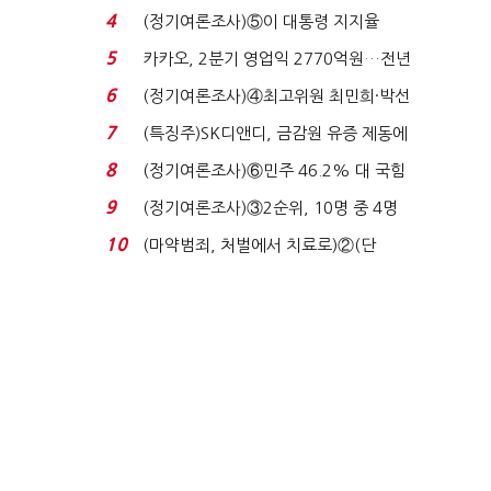
로이터에 성명...
4
(정기여론조사)⑤이 대통령 지지율
47.7%…일주일 만에 ...
5
카카오, 2분기 영업익 2770억원…전년
비 36% 증가...
6
(정기여론조사)④최고위원 최민희·박선
원 '양강'…서미...
7
(특징주)SK디앤디, 금감원 유증 제동에
장 초반 상한가...
8
(정기여론조사)⑥민주 46.2% 대 국힘
31.0%…오차범위 밖 ...
9
(정기여론조사)③2순위, 10명 중 4명
'송영길'…정청래 '한 ...
10
(마약범죄, 처벌에서 치료로)②(단
독)"마약은 전염병…여성...