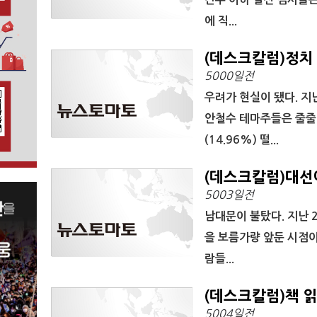
에 직...
(데스크칼럼)정치
5000일전
우려가 현실이 됐다. 지
안철수 테마주들은 줄줄이
(14.96%) 떨...
(데스크칼럼)대선
5003일전
남대문이 불탔다. 지난 2
을 보름가량 앞둔 시점이
람들...
(데스크칼럼)책 
5004일전