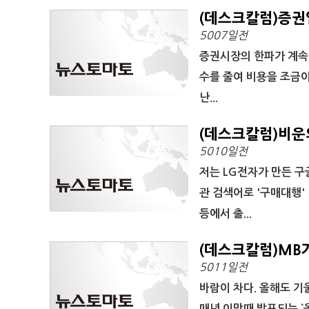
(데스크칼럼)증권업
5007일전
증권시장의 한파가 계속
수를 줄여 비용을 조금이
난...
(데스크칼럼)비운
5010일전
저는 LG전자가 만든 구
관 검색어로 '구매대행' 
등에서 출...
(데스크칼럼)MB가
5011일전
바람이 차다. 올해도 기
매년 이맘때 발표되는 `올