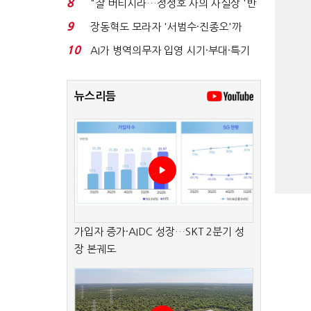
8
"잘 버티시라…정성호 사의 사실상 '반
려'
9
장동혁도 모라자 '서범수·진종오'까
지…국힘 '점입가경'...
10
AI가 병역의무자 입영 시기·부대·특기
추천한다...
뉴스리듬
가입자 증가·AIDC 성장…SKT 2분기 성
장 본궤도