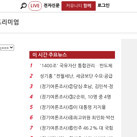
전자신문
로그인
LIVE
커뮤니티
함께
프리미엄
이 시간 주요뉴스
1
'1400조' 국유자산 통합관리…반도체
넘어 주력산업 구...
2
성기홍 "전월세난, 세금보단 수요·공급
문제"…닥공 시...
3
(정기여론조사)②당심·호남, 김민석-정
청래 '초접전'...
4
(정기여론조사)③2순위, 10명 중 4명
'송영길'…정청래 '한 ...
5
(정기여론조사)⑤이 대통령 지지율
47.7%…일주일 만에 ...
6
(정기여론조사)④최고위원 최민희·박선
원 '양강'…서미...
7
(정기여론조사)⑥민주 46.2% 대 국힘
31.0%…오차범위 밖 ...