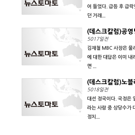
어 들었다. 급등 후 급
던 거래...
(데스크칼럼)공영
5017일전
김재철 MBC 사장은 물
에 대한 대답은 이미 내
면 ...
(데스크칼럼)노블레스 
5018일전
대선 정국이다. 국정은 
라는 사람 중 상당수가 
정치...