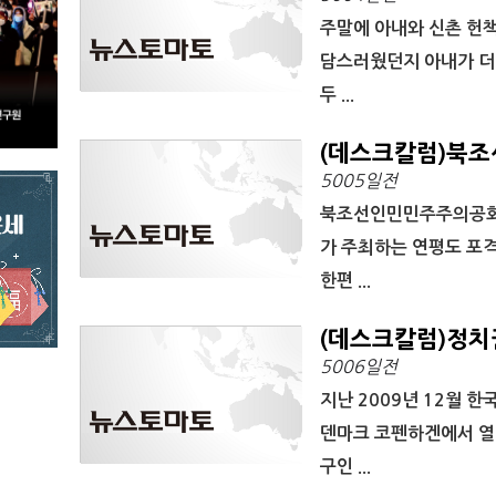
주말에 아내와 신촌 헌책
담스러웠던지 아내가 더 
두 ...
(데스크칼럼)북조선
5005일전
북조선인민민주주의공화국
가 주최하는 연평도 포
한편 ...
(데스크칼럼)정치권
5006일전
지난 2009년 12월 
덴마크 코펜하겐에서 열
구인 ...