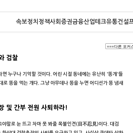
속보
정치
정책
사회
증권
금융
산업
테크
유통
건설
와 검찰
라면 누구나 기억할 것이다. 어린 시절 동네에는 유난히 '똥개'들
그대로 똥을 먹는 개다. 그냥 아무데나 똥을 누면 어디선가 똥 냄새
장 및 간부 전원 사퇴하라!
그야말로 눈 뜨고 차마 못 봐줄 목불인견(目不忍見)이다. 대검
 한상대 검찰총장의 사퇴를 요구하고 있고, 사실상 쿠데타 상황