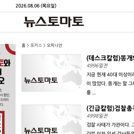
2026.08.06 (목요일)
홈
> 포커스 >
오피니언
(데스크칼럼)똥개
4996일전
지금 현재 40대 이상이
이 많았다. 똥개는 말 
를 ...
(긴급칼럼)검찰총
4998일전
검찰 사태가 가관이다. 
간부 이하 일선 검사들은