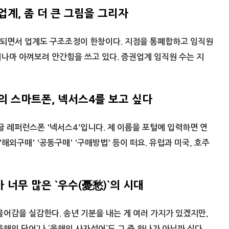
계, 좀 더 큰 그림을 그리자
되면서 업계도 구조조정이 한창이다. 지점을 통폐합하고 임직원
나마 아껴보려 안간힘을 쓰고 있다. 증권업계 임직원 수는 지
의 스마트폰, 넥서스4를 보고 싶다
글 레퍼런스폰 '넥서스4'입니다. 제 이름을 포털에 입력하면 연
'해외구매' '공동구매' '구매방법' 등이 떠요. 유럽과 미국, 호주
 너무 많은 `우수(憂愁)`의 시대
울어감을 실감한다. 송년 기분을 내는 게 여러 가지가 있겠지만,
해의 단어`나 `올해의 사자성어`도 그 중 하나가 아닐까 싶다....