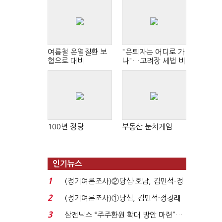
여름철 온열질환 보
"은퇴자는 어디로 가
험으로 대비
나"…고려장 세법 비
판 확산
100년 정당
부동산 눈치게임
인기뉴스
1
(정기여론조사)②당심·호남, 김민석-정
청래 '초접전'...
2
(정기여론조사)①당심, 김민석·정청래
'초접전'…대통령 ...
3
삼전닉스 “주주환원 확대 방안 마련”…