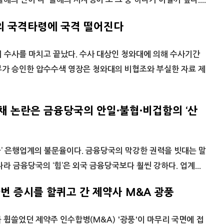
의 국격타령에 국격 떨어진다
 수사를 마치고 끝났다. 수사 대상인 청와대에 의해 수사기간
부가 승인한 압수수색 영장은 청와대의 비협조와 부실한 자료 제
채 논란은 금융당국의 안일·불협·비겁함의 ‘산
’ 은행업계의 불문율이다. 금융당국의 막강한 권력을 빗대는 말
라 금융당국의 ‘힘’은 외국 금융당국보다 훨씬 강하다. 업계...
번 증시를 할퀴고 간 제약사 M&A 광풍
 휩쓸었던 제약주 인수합병(M&A) '광풍'이 마무리 국면에 접