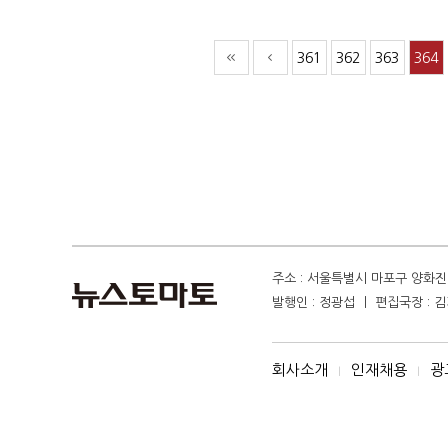
361
362
363
364
주소 : 서울특별시 마포구 양화진 4
발행인 : 정광섭 ㅣ 편집국장 : 김기
회사소개
인재채용
광
I
I