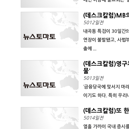
(데스크칼럼)MB
5012일전
내곡동 특검이 30일간의
연장이 불발됐고, 사법
출에 ...
(데스크칼럼)영구
물’
5013일전
‘금융당국에 맞서지 마라
이기도 하다. 특히 우리나
(데스크칼럼)또 한
5014일전
열흘 가까이 국내 증시를