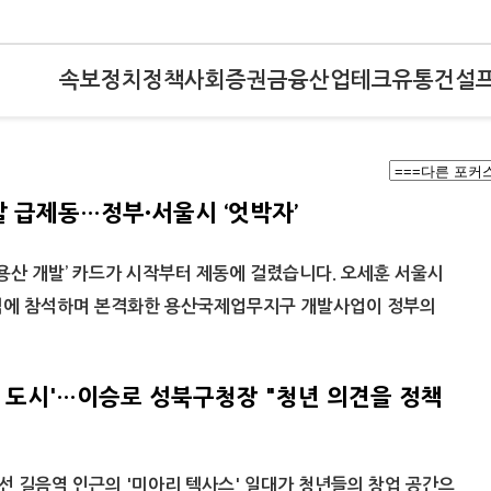
속보
정치
정책
사회
증권
금융
산업
테크
유통
건설
 급제동…정부·서울시 ‘엇박자’
용산 개발’ 카드가 시작부터 제동에 걸렸습니다. 오세훈 서울시
식에 참석하며 본격화한 용산국제업무지구 개발사업이 정부의
은 도시'…이승로 성북구청장 "청년 의견을 정책
선 길음역 인근의 '미아리 텍사스' 일대가 청년들의 창업 공간으