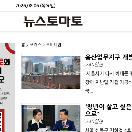
2026.08.06 (목요일)
홈
> 포커스 >
오피니언
용산업무지구 개발
240일전
서울시가 다시 꺼내든 ‘
장이 지난달 직접 기공
국...
'청년이 살고 싶
으로"
240일전
서울 성북구 지하철 4호