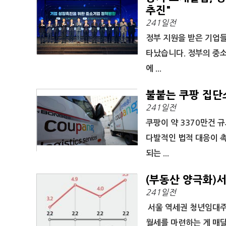
추진"
241일전
정부 지원을 받은 기업들
타났습니다. 정부의 중소
에 ...
불붙는 쿠팡 집단
241일전
쿠팡이 약 3370만건 
다발적인 법적 대응이 
되는 ...
(부동산 양극화)
241일전
서울 역세권 청년임대주
월세를 마련하는 게 매