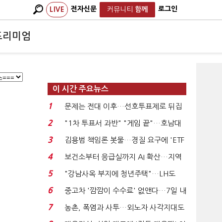
전자신문
로그인
LIVE
커뮤니티
함께
프리미엄
이 시간 주요뉴스
1
문제는 전대 이후…선호투표제로 뒤집
힐 땐 '지지층 불...
2
"1차 투표서 과반" "게임 끝"…호남대
전 앞두고 '충돌'...
3
김용범 책임론 봇물…경질 요구에 'ETF
특검' 주장까지...
4
보건소부터 응급실까지 AI 확산…지역
의료 혁신 본격...
5
"강남사옥 부지에 청년주택"…LH도
'공급 속도전'...
6
중고차 '깜깜이 수수료' 없앤다…7일 내
중대하자 생기...
7
농촌, 폭염과 사투…외노자 사각지대도
없앤다