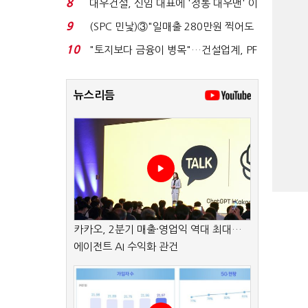
8
대우건설, 신임 대표에 '정통 대우맨' 이
강석 부사장 내정...
9
(SPC 민낯)③"일매출 280만원 찍어도
수익 제자리"…점...
10
"토지보다 금융이 병목"…건설업계, PF
자금경색 해소 목...
뉴스리듬
카카오, 2분기 매출·영업익 역대 최대…
에이전트 AI 수익화 관건