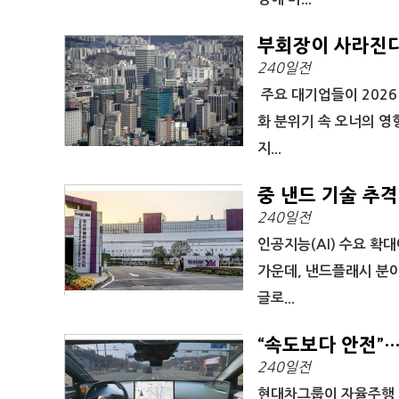
부회장이 사라진다…
240일전
주요 대기업들이 2026
화 분위기 속 오너의 영
지...
중 낸드 기술 추격
240일전
인공지능(AI) 수요 확
가운데, 낸드플래시 분
글로...
“속도보다 안전”…
240일전
현대차그룹이 자율주행 