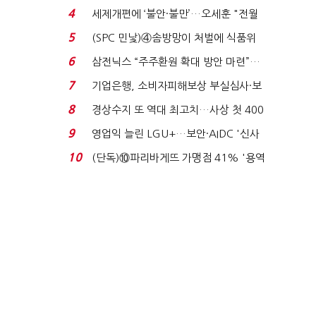
'초접전'…대통령 ...
4
세제개편에 ‘불안·불만’…오세훈 "전월
세 구하기 더 ...
5
(SPC 민낯)④솜방망이 처벌에 식품위
생법 위반 반복...
6
삼전닉스 “주주환원 확대 방안 마련”…
로이터에 성명...
7
기업은행, 소비자피해보상 부실심사·보
이스피싱 공시 ...
8
경상수지 또 역대 최고치…사상 첫 400
억달러에 '3% 성...
9
영업익 늘린 LGU+…보안·AIDC '신사
업 드라이브'...
10
(단독)⑩파리바게뜨 가맹점 41% '용역
제빵기사 없어'…고...