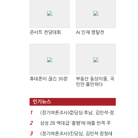
콘서트 전당대회
AI 인재 쟁탈전
휴대폰이 끊긴 30분
부동산 동상이몽, 국
민만 불안하다
인기뉴스
1
(정기여론조사)②당심·호남, 김민석-정
청래 '초접전'...
2
삼성 Z8 역대급 ‘흥행’에 애플 반격 주
목…9월 ‘폴...
3
(정기여론조사)①당심, 김민석·정청래