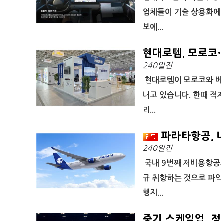
업체들이 기술 상용화에 
보에...
현대로템, 모로코
240일전
현대로템이 모로코와 베
내고 있습니다. 한때 적
리...
파라타항공, 
240일전
국내 9번째 저비용항공사
규 취항하는 것으로 파악
행지...
중기 스케일업, 정