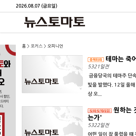
2026.08.07 (금요일)
홈
> 포커스 >
오피니언
테마는 죽
5321일전
금융당국의 테마주 단속
빛을 발했다. 12일 올
상 오...
원하는 
는가'
5322일전
어떤 일이 잘 풀렸을 때