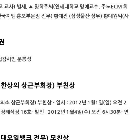
 교사) 별세. ▲ 황학주씨(연세대학교 명예교수, 주노ECM 회
(한국지엠 홍보부문장 전무)·황대진 (삼성물산 상무)·황대원씨(사
권
준법감시인 문봉성
대한상의 상근부회장) 부친상
 상근부회장) 부친상 - 일시 : 2012년 1월1일(일) 오전 2
장례식장 16호- 발인 : 2012년 1월4일(수) 오전 6시30분- 연
현대오일뱅크 전무) 모친상