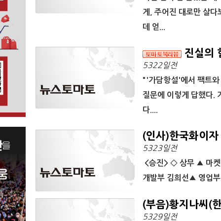
게, 주어진 대로만 살다
데 얻...
진실의 힘.
5322일전
"‎'가담항설'에서 팩트
질문에 이렇게 답했다. 
다....
(인사)한국화이자
5323일전
<승진> ◇ 상무 ▲ 마
개발부 김희선▲ 영업부 
(부음)황지나씨(
5329일전