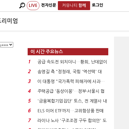
전자신문
로그인
LIVE
커뮤니티
함께
프리미엄
이 시간 주요뉴스
1
공급 속도전 외치더니…황희, 난데없이
'폐버스 리모델링...
2
송영길 측 "정청래, 국힘 '역선택' 대
상…민주당 대표로 총...
3
이 대통령 "국가폭력 피해자에 사과…
적극적 조사로 진...
4
주택공급 '동상이몽'…정부·서울시 협
력 없으면 '공수표'...
5
'금융복합기업집단' 토스, 전 계열사 내
부통제 표준화 ...
6
ELS 이어 ETF까지…고위험상품 판매
제동 걸린 은행 ...
7
라이나 노사 '구조조정 구두 합의안' 도
출