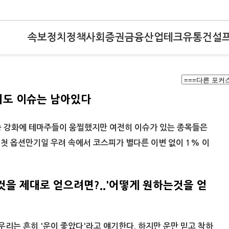
속보
정치
정책
사회
증권
금융
산업
테크
유통
건설
어도 이슈는 남아있다
 강화에 테마주들이 움찔했지만 여전히 이슈가 있는 종목들은
해 첫 옵션만기일 우려 속에서 코스피가 별다른 이변 없이 1% 이
것을 제대로 얻으려면?..'어떻게 원하는것을 얻
 우리는 흔히 '운이 좋았다'라고 얘기한다. 하지만 운만 믿고 착하