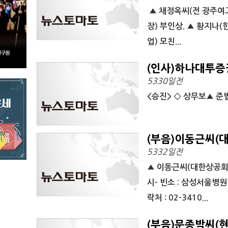
▲ 채정옥씨(전 광주여고
장) 부인상. ▲ 황지나
업) 모친...
(인사)하나대투증
5330일전
<승진> ◇ 상무보▲ 
(부음)이동근씨(
5332일전
▲ 이동근씨(대한상공회의소
시- 빈소 : 삼성서울병원 
락처 : 02-3410...
(부음)문종박씨(