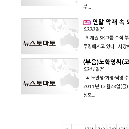
부...
연말 악재 속 S
5338일전
최재원 SK그룹 수석 부
투명해지고 있다. 시장에
(부음)노학영씨(
5341일전
▲ 노만영·화영·덕영·수
2011년 12월23일(금)
성모...