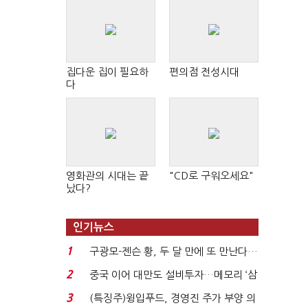
집다운 집이 필요하
편의점 전성시대
다
영화관의 시대는 끝
"CD로 구워오세요"
났다?
인기뉴스
1
구광모-젠슨 황, 두 달 만에 또 만난다…
로봇·AI 등 논...
2
중국 이어 대만도 설비투자…메모리 ‘삼
국전쟁’
3
(특징주)윙입푸드, 경영진 주가 부양 의