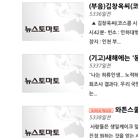
(부음)김창옥씨(
5336일전
▲ 김창옥씨(코스콤 시장사
시42분- 빈소 : 인하대병
장지 : 인천 부...
(기고)새해에는 
5337일전
“나는 하류인생... 노력
회조사 결과다. 우리 
는...
와튼스쿨
5338일전
사람들은 생일케이크 앞에
진정 원하는 것을 얻는 