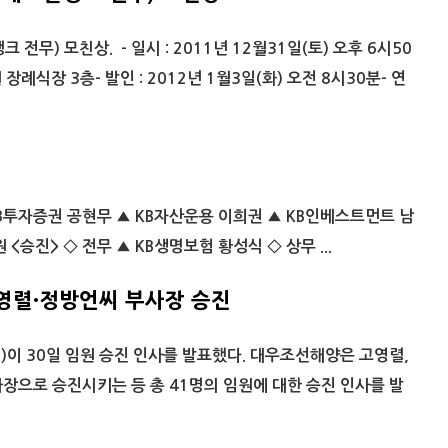
전무) 모친상. - 일시 : 2011년 12월31일(토) 오후 6시50
 장례식장 3층- 발인 : 2012년 1월3일(화) 오전 8시30분- 연
룹
KB투자증권 공현무 ▲ KB자산운용 이희권 ▲ KB인베스트먼트 남
 <승진> ◇ 전무 ▲ KB생명보험 황성식 ◇ 상무 ...
영렬·정방언씨 부사장 승진
)이 30일 임원 승진 인사를 발표했다. 대우조선해양은 고영렬,
장으로 승진시키는 등 총 41명의 임원에 대한 승진 인사를 발