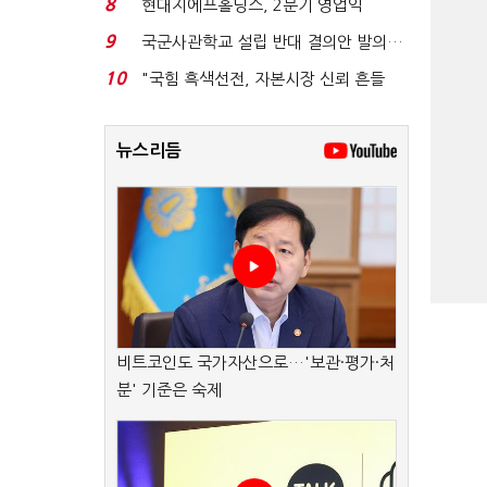
8
현대지에프홀딩스, 2분기 영업익
15.6%↑…500억 규모 ...
9
국군사관학교 설립 반대 결의안 발의…
유용원 "정치적 ...
10
"국힘 흑색선전, 자본시장 신뢰 흔들
어"…"김용범 경질하...
뉴스리듬
비트코인도 국가자산으로…'보관·평가·처
분' 기준은 숙제