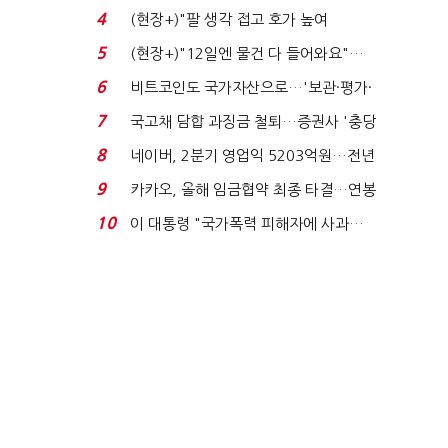
지에 상한가...
4
(현장+)"팔 생각 접고 호가 높여
요"…'덜 똘똘한 한 채' 20...
5
(현장+)"12일엔 물건 다 들어와요"…
빈 매대 채우며 문 연 ...
6
비트코인도 국가자산으로…'보관·평가·
처분' 기준은 ...
7
국고채 담합 과징금 철퇴…증권사 '충당
금 폭탄' 우려...
8
네이버, 2분기 영업익 5203억원…전년
비 0.2% 감소...
9
카카오, 올해 임금협약 최종 타결…연봉
6.3% 인상·격려...
10
이 대통령 "국가폭력 피해자에 사과…
적극적 조사로 진...