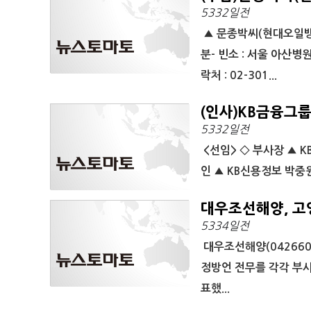
5332일전
▲ 문종박씨(현대오일뱅크 
분- 빈소 : 서울 아산병원
락처 : 02-301...
(인사)KB금융그
5332일전
<선임> ◇ 부사장 ▲ 
인 ▲ KB신용정보 박중원
대우조선해양, 고
5334일전
대우조선해양(042660
정방언 전무를 각각 부사
표했...