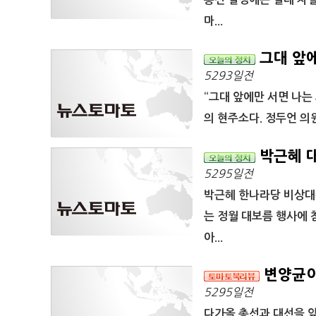
마...
그대 앞에
5293일전
“그대 앞에만 서면 나는 
의 현주소다. 정두언 의
박근혜 대
5295일전
박근혜 한나라당 비상대
는 정월 대보름 행사에
아...
변양균이
5295일전
다가올 총선과 대선을 앞