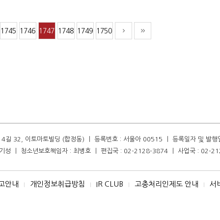
1745
1746
1747
1748
1749
1750
길 32, 이토마토빌딩 (합정동) ㅣ 등록번호 : 서울아 00515 ㅣ 등록일자 및 발행일자 :
성 ㅣ 청소년보호책임자 : 최병호 ㅣ 편집국 : 02-2128-3874 ㅣ 사업국 : 02-21
고안내
개인정보취급방침
IR CLUB
고충처리인제도 안내
서
I
I
I
I