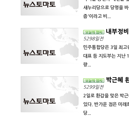
새누리당으로 당명을 바
즘'이라고 비...
내부정비 
5298일전
민주통합당은 3일 최고
대표 등 지도부는 지난 
량...
박근혜 환
5299일전
2일로 환갑을 맞은 박
있다. 반가운 점은 미래
당...