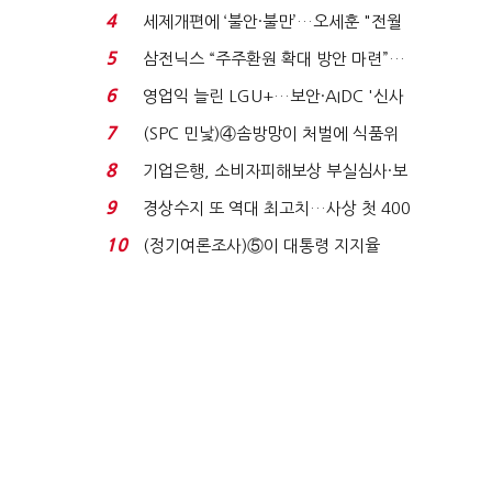
'초접전'…대통령 ...
4
세제개편에 ‘불안·불만’…오세훈 "전월
세 구하기 더 ...
5
삼전닉스 “주주환원 확대 방안 마련”…
로이터에 성명...
6
영업익 늘린 LGU+…보안·AIDC '신사
업 드라이브'...
7
(SPC 민낯)④솜방망이 처벌에 식품위
생법 위반 반복...
8
기업은행, 소비자피해보상 부실심사·보
이스피싱 공시 ...
9
경상수지 또 역대 최고치…사상 첫 400
억달러에 '3% 성...
10
(정기여론조사)⑤이 대통령 지지율
47.7%…일주일 만에 ...