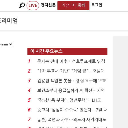
전자신문
로그인
LIVE
커뮤니티
함께
프리미엄
이 시간 주요뉴스
1
문제는 전대 이후…선호투표제로 뒤집
힐 땐 '지지층 불...
2
"1차 투표서 과반" "게임 끝"…호남대
전 앞두고 '충돌'...
3
김용범 책임론 봇물…경질 요구에 'ETF
특검' 주장까지...
4
보건소부터 응급실까지 AI 확산…지역
의료 혁신 본격...
5
"강남사옥 부지에 청년주택"…LH도
'공급 속도전'...
6
중고차 '깜깜이 수수료' 없앤다…7일 내
중대하자 생기...
7
농촌, 폭염과 사투…외노자 사각지대도
없앤다