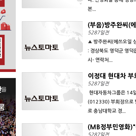
본...
(부음)방주완씨(
5287일전
▲ 방주완씨(에쓰오일 상무
: 경상북도 영덕군 영덕읍
시- 연락처...
이정대 현대차 부
5287일전
현대자동차그룹은 14일
(012330) 부회장으
로 충남대학교 경...
(MB정부민영화)
5287일전