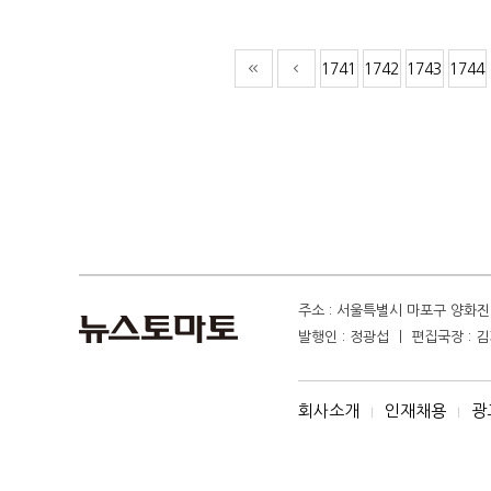
1741
1742
1743
1744
주소 : 서울특별시 마포구 양화진 4
발행인 : 정광섭 ㅣ 편집국장 : 김기
회사소개
인재채용
광
I
I