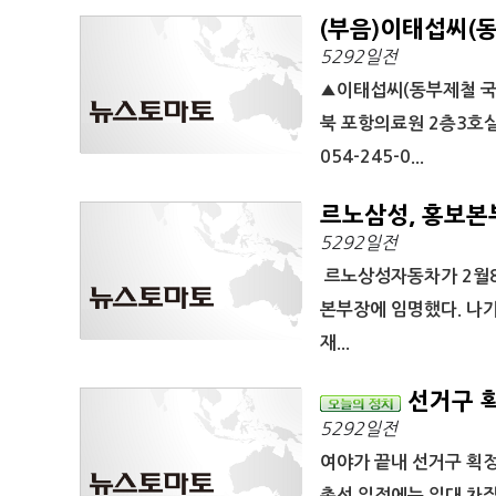
(부음)이태섭씨(
5292일전
▲이태섭씨(동부제철 국내판
북 포항의료원 2층3호실-
054-245-0...
르노삼성, 홍보본
5292일전
르노상성자동차가 2월8
본부장에 임명했다. 나
재...
선거구 획
5292일전
여야가 끝내 선거구 획정
총선 일정에는 일대 차