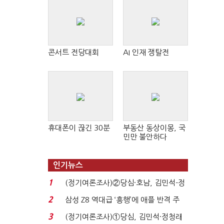
콘서트 전당대회
AI 인재 쟁탈전
휴대폰이 끊긴 30분
부동산 동상이몽, 국
민만 불안하다
인기뉴스
1
(정기여론조사)②당심·호남, 김민석-정
청래 '초접전'...
2
삼성 Z8 역대급 ‘흥행’에 애플 반격 주
목…9월 ‘폴...
3
(정기여론조사)①당심, 김민석·정청래