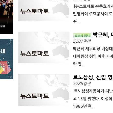
[뉴스토마토 송종호기자
민영화와 주택공사와 토
꾸...
박근혜, 대
5287일전
박근혜 새누리당 비상대책
대위원장 취임 이후 자제
와 전...
르노삼성, 신임 
5288일전
르노삼성자동차가 지난 
고 13일 밝혔다. 이
1986년 현...