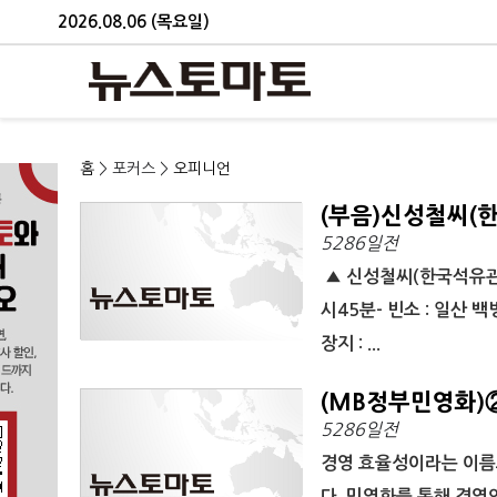
2026.08.06 (목요일)
홈
> 포커스 >
오피니언
(부음)신성철씨(
5286일전
▲ 신성철씨(한국석유관리원
시45분- 빈소 : 일산 백
장지 : ...
(MB정부민영화)
5286일전
경영 효율성이라는 이름
다. 민영화를 통해 경