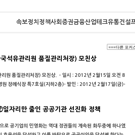
속보
정치
정책
사회
증권
금융
산업
테크
유통
건설
한국석유관리원 품질관리처장) 모친상
 품질관리처장) 모친상. - 일시 : 2012년 2월15일 오전 8
병원 장례식장 특7호실(지하2층)- 발인 : 2012년 2월17일(금)-
②일자리만 줄인 공공기관 선진화 정책
으로 공기업의 민영화는 역대 정권들의 계속된 화두중에 하나였
영의 효율성을 달성하고 이를 바탕으로 공공이익을 달성케 한다는