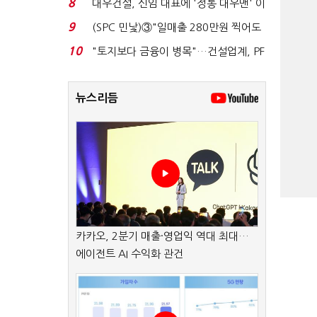
8
대우건설, 신임 대표에 '정통 대우맨' 이
강석 부사장 내정...
9
(SPC 민낯)③"일매출 280만원 찍어도
수익 제자리"…점...
10
"토지보다 금융이 병목"…건설업계, PF
자금경색 해소 목...
뉴스리듬
카카오, 2분기 매출·영업익 역대 최대…
에이전트 AI 수익화 관건