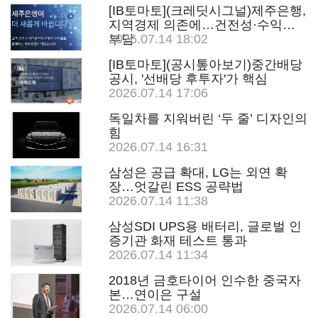
[IB토마토](크레딧시그널)제주은행,
지역경제 의존에…건전성·수익성
부담
2026.07.14 18:02
[IB토마토](공시톺아보기)중간배당
공시, '선배당 후투자'가 핵심
2026.07.14 17:06
독일차를 지워버린 ‘두 줄’ 디자인의
힘
2026.07.14 16:31
삼성은 공급 확대, LG는 외연 확
장…엇갈린 ESS 공략법
2026.07.14 11:38
삼성SDI UPS용 배터리, 글로벌 인
증기관 화재 테스트 통과
2026.07.14 11:34
2018년 금호타이어 인수한 중국자
본…연이은 구설
2026.07.14 06:00