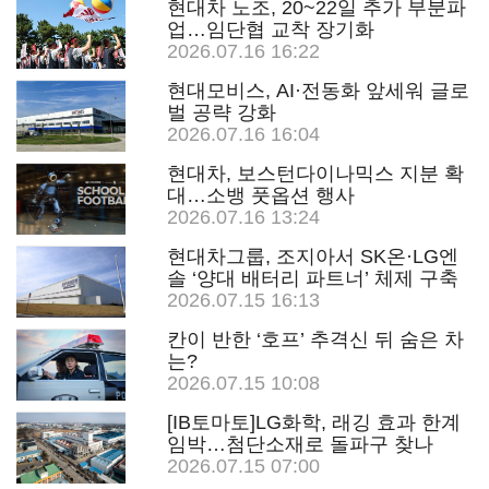
현대차 노조, 20~22일 추가 부분파
업…임단협 교착 장기화
2026.07.16 16:22
현대모비스, AI·전동화 앞세워 글로
벌 공략 강화
2026.07.16 16:04
현대차, 보스턴다이나믹스 지분 확
대…소뱅 풋옵션 행사
2026.07.16 13:24
현대차그룹, 조지아서 SK온·LG엔
솔 ‘양대 배터리 파트너’ 체제 구축
2026.07.15 16:13
칸이 반한 ‘호프’ 추격신 뒤 숨은 차
는?
2026.07.15 10:08
[IB토마토]LG화학, 래깅 효과 한계
임박…첨단소재로 돌파구 찾나
2026.07.15 07:00