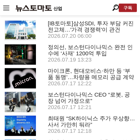
구독
산업
[IB토마토]삼성SDI, 투자 부담 커진
전고체…'가격 경쟁력'이 관건
2026.07.20 06:00
정의선, 보스턴다이나믹스 완전 인
수에 ‘사재’ 1200억 투입
2026.07.19 13:23
마이크론, 현대모비스·하만 등 ‘부
품 동맹’…차량용 메모리 공급 계약
2026.07.17 12:22
보스턴다이나믹스 CEO “로봇, 공
장 넘어 가정으로”
2026.07.17 12:21
최태원 “SK하이닉스 주가 우상향…
사서 가만히 둬라”
2026.07.17 12:18