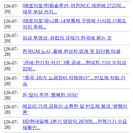
[IB토마토]한화솔루션, 여천NCC 재편에 2725억…
[26-07-
29]
재무 부담 커지...
[IB토마토]유니켐, 내부통제 구멍에 신사업 신뢰도
[26-07-
29]
까지 추락...
[26-07-
임금 투명성, 유럽의 규제가 한국에 묻는 것
29]
[26-07-
한국GM 노사, 올해 완성차 업계 첫 임단협 타결
28]
‘관세·전기차·저가’ 3중 공세…현대차·기아 수익성
[26-07-
28]
압박...
“중국, DUV 노광장비 자체생산”…반도체 자립 가
[26-07-
28]
속
[26-07-
돈 많이 주면, 행복한 거야?
28]
메모리 가격 급등이 소환한 일 반도체 붕괴 ‘평행이
[26-07-
28]
론’
HD현대일렉 2분기 영업익 2870억…전력기기 수요
[26-07-
28]
재확인...