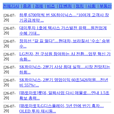
전체기사
|
증권
|
경제
|
비즈
|
IT/벤처
|
정치
|
사회
|
부동산
하루 6700억씩 번 SK하이닉스…“10여개 고객사 장
[26-07-
29]
기공급계약 ...
대미투자 1호에 텍사스 가스발전 유력…원전업계
[26-07-
29]
수혜 기대...
정의선 “갈 길 멀다”…현대차, 브라질서 ‘수소’ 승부
[26-07-
29]
수...
LG전자, 전 구성원 참여하는 AI 전환…업무 혁신 가
[26-07-
29]
속화...
SK하이닉스, 2분기 사상 최대 실적…시장 전망치는
[26-07-
29]
하회...
SK하이닉스, 2분기 영업이익 60조5426억원…전년
[26-07-
29]
비 557%↑...
[IB토마토]롯데, 알짜사업 다시 매물로…연내 1.5조
[26-07-
29]
확보 총력...
[IB토마토]LG디스플레이, 5년 만에 반기 흑자…
[26-07-
29]
OLED 투자 재시동...