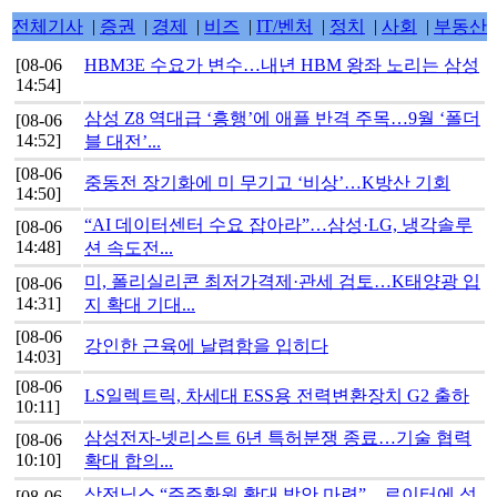
전체기사
|
증권
|
경제
|
비즈
|
IT/벤처
|
정치
|
사회
|
부동산
[08-06
HBM3E 수요가 변수…내년 HBM 왕좌 노리는 삼성
14:54]
삼성 Z8 역대급 ‘흥행’에 애플 반격 주목…9월 ‘폴더
[08-06
14:52]
블 대전’...
[08-06
중동전 장기화에 미 무기고 ‘비상’…K방산 기회
14:50]
“AI 데이터센터 수요 잡아라”…삼성·LG, 냉각솔루
[08-06
14:48]
션 속도전...
미, 폴리실리콘 최저가격제·관세 검토…K태양광 입
[08-06
14:31]
지 확대 기대...
[08-06
강인한 근육에 날렵함을 입히다
14:03]
[08-06
LS일렉트릭, 차세대 ESS용 전력변환장치 G2 출하
10:11]
삼성전자-넷리스트 6년 특허분쟁 종료…기술 협력
[08-06
10:10]
확대 합의...
삼전닉스 “주주환원 확대 방안 마련”…로이터에 성
[08-06