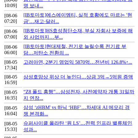
10:09]
명 보내...
[IB토마토]에스에이엠티, 실적 호황에도 마르는 '현
[08-06
07:20]
금'…재고·달러...
[IB토마토]HS효성첨단소재, 부실 자회사 보증에 해
[08-06
07:00]
외 사업까지…부...
[IB토마토]현대제철, 전기로 늘릴수록 전기료 부
[08-06
06:00]
담…저탄소 전환의 ...
[08-05
고려아연, 2분기 영업익 5870억…전년비 126.8%↑...
17:34]
[08-05
삼성호암상 위상 더 높인다…상금 3억→5억원 증액
16:59]
“Z8 폴드 흥행”…삼성전자, 사전예약자 개통 31일까
[08-05
16:35]
지 연장...
삼성 ‘zHBM' vs 하닉 ‘HBF’…차세대 AI 메모리 경
[08-05
16:04]
쟁 본격화...
슈퍼사이클 올라탄 ‘원 LS’…전력 인프라 밸류체인
[08-05
15:33]
성과...