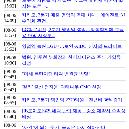
로봇이 사람을 먹여 살린다, 그런데 언제 먹여야 할
[08-06
15:02]
지는 모른다...
카카오, 2분기 매출·영업익 역대 최대…에이전트 AI
[08-06
14:09]
수익화 관건...
LG헬로비전, 2분기 영업익 30억…방송침체에 교육
[08-06
13:57]
용 단말 시장도...
[08-06
영업익 늘린 LGU+…보안·AIDC '신사업 드라이브'
13:53]
법원, 임주현 부회장의 한미사이언스 주식 가압류
[08-06
10:30]
결정
[08-06
"미세 폭탄처럼 터져 병원균 박멸"
09:45]
[08-06
'컬리' 출신 전지웅, 닥터나우 CMO 선임
09:43]
[08-06
카카오, 2분기 영업익 2770억원…전년비 36% 증가
08:55]
[IB토마토]①제네릭 난립 제동…중소 제약사 수익성
[08-06
07:40]
비상...
[08-06
‘사건’이 되는 순간, 극장은 다시 살아난다