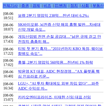
전체기사
|
증권
|
경제
|
비즈
|
IT/벤처
|
정치
|
사회
|
부동산
[08-06
보령 2분기 영업익 238억…전년 대비 6.2%↓
18:51]
SK바이오팜, 뇌전증 신약 해외 흥행 발판…차세대
[08-06
18:07]
신약 개발 속도...
게임산업법 전면 손질 공감대…"낡은 규제 걷고 안
[08-06
17:43]
전장치 촘촘히 해...
티빙 첫 분기 흑자…"2031년까지 KBO 독점, 웨이브
[08-06
17:22]
합병도 속도"...
[08-06
휴젤, 2분기 영업익 560억원…전년비 1% 하락
17:02]
박윤영 KT 대표, AIDC 현장경영…"AX 플랫폼 핵
[08-06
16:40]
심 인프라로 키운...
LGU+, "AI 투자 확대에도 외부 차입 없다"…파주
[08-06
16:34]
AIDC 수익성 자...
[08-06
카카오엔터프라이즈, 이재한 신임 대표 선임
15:07]